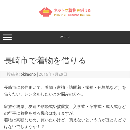
コ
ン
テ
ン
ツ
へ
ス
キ
ッ
Menu
プ
長崎市で着物を借りる
投稿者:
okimono
|
2016年7月29日
長崎市にお住まいで、着物（留袖・訪問着・振袖・色無地など）を
借りたい、レンタルしたいとお悩みの方へ。
家族や親戚、友達の結婚式や披露宴、入学式・卒業式・成人式など
の行事に着物を着る機会はありますが、
着物は高額なため、買いたいけど、買えないという方がほとんどで
はないでしょうか！？