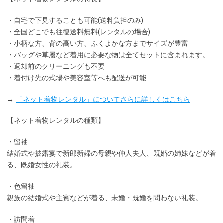
・
自宅で下見
することも可能(送料負担のみ)
・全国どこでも
往復送料無料
(レンタルの場合)
・小柄な方、背の高い方、ふくよかな方までサイズが豊富
・バッグや草履など着用に
必要な物は全てセット
に含まれます。
・返却前の
クリーニングも不要
・着付け先の式場や美容室等へも配送が可能
→
「ネット着物レンタル」についてさらに詳しくはこちら
【ネット着物レンタルの種類】
・留袖
結婚式や披露宴で新郎新婦の母親や仲人夫人、既婚の姉妹などが着
る、既婚女性の礼装。
・色留袖
親族の結婚式や主賓などが着る、未婚・既婚を問わない礼装。
・訪問着