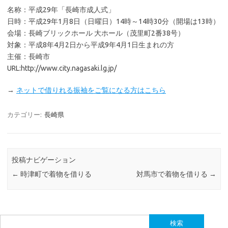
名称：平成29年「長崎市成人式」
日時：平成29年1月8日（日曜日）14時～14時30分（開場は13時）
会場：長崎ブリックホール 大ホール（茂里町2番38号）
対象：平成8年4月2日から平成9年4月1日生まれの方
主催：長崎市
URL:http://www.city.nagasaki.lg.jp/
→
ネットで借りれる振袖をご覧になる方はこちら
カテゴリー:
長崎県
投稿ナビゲーション
←
時津町で着物を借りる
対馬市で着物を借りる
→
検