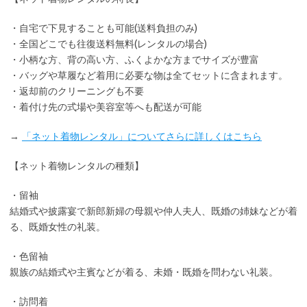
・
自宅で下見
することも可能(送料負担のみ)
・全国どこでも
往復送料無料
(レンタルの場合)
・小柄な方、背の高い方、ふくよかな方までサイズが豊富
・バッグや草履など着用に
必要な物は全てセット
に含まれます。
・返却前の
クリーニングも不要
・着付け先の式場や美容室等へも配送が可能
→
「ネット着物レンタル」についてさらに詳しくはこちら
【ネット着物レンタルの種類】
・留袖
結婚式や披露宴で新郎新婦の母親や仲人夫人、既婚の姉妹などが着
る、既婚女性の礼装。
・色留袖
親族の結婚式や主賓などが着る、未婚・既婚を問わない礼装。
・訪問着