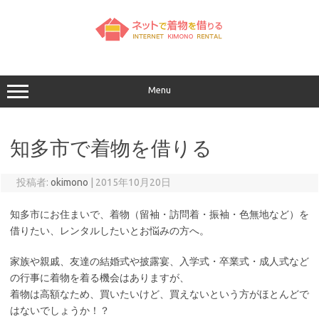
コ
ン
テ
ン
ツ
へ
ス
キ
ッ
Menu
プ
知多市で着物を借りる
投稿者:
okimono
|
2015年10月20日
知多市にお住まいで、着物（留袖・訪問着・振袖・色無地など）を
借りたい、レンタルしたいとお悩みの方へ。
家族や親戚、友達の結婚式や披露宴、入学式・卒業式・成人式など
の行事に着物を着る機会はありますが、
着物は高額なため、買いたいけど、買えないという方がほとんどで
はないでしょうか！？