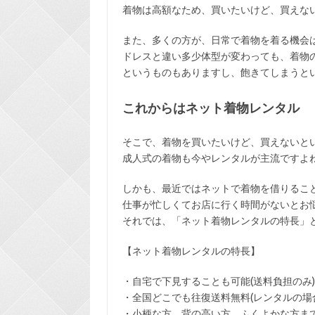
着物は高額なため、買いたいけど、買えな
また、多くの方が、日常で着物を着る機会
ドレスと違い多少体型が変わっても、着物
というものもありますし、飽きてしまうと
これからはネット着物レンタル
そこで、着物を買いたいけど、買えないと
成人式の着物も今やレンタルが主流ですよ
しかも、最近ではネットで着物を借りるこ
仕事が忙しくてお店に行く時間がないとお
それでは、「ネット着物レンタルの特長」
【ネット着物レンタルの特長】
・
自宅で下見
することも可能(送料負担のみ)
・全国どこでも
往復送料無料
(レンタルの場
・小柄な方、背の高い方、ふくよかな方ま