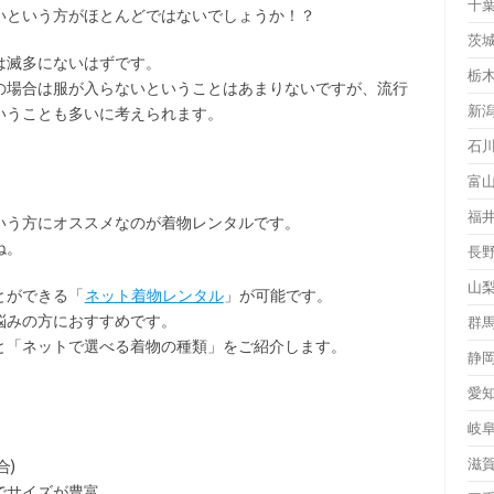
千
いという方がほとんどではないでしょうか！？
茨
は滅多にないはずです。
栃
の場合は服が入らないということはあまりないですが、流行
新
いうことも多いに考えられます。
石
富
福
いう方にオススメなのが着物レンタルです。
ね。
長
山
とができる「
ネット着物レンタル
」が可能です。
悩みの方におすすめです。
群
と「ネットで選べる着物の種類」をご紹介します。
静
愛
岐
滋
合)
でサイズが豊富