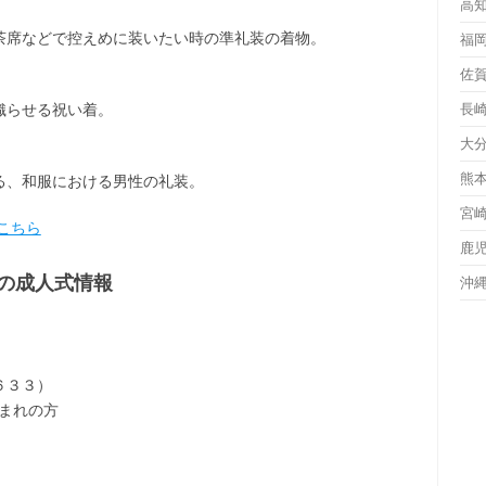
高
茶席などで控えめに装いたい時の準礼装の着物。
福
佐
織らせる祝い着。
長
大
熊
る、和服における男性の礼装。
宮
こちら
鹿
の成人式情報
沖
６３３）
生まれの方