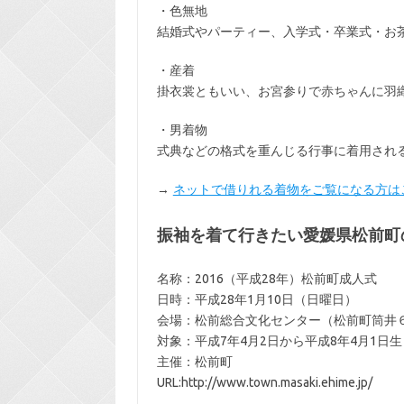
・色無地
結婚式やパーティー、入学式・卒業式・お
・産着
掛衣裳ともいい、お宮参りで赤ちゃんに羽
・男着物
式典などの格式を重んじる行事に着用され
→
ネットで借りれる着物をご覧になる方は
振袖を着て行きたい愛媛県松前町
名称：2016（平成28年）松前町成人式
日時：平成28年1月10日（日曜日）
会場：松前総合文化センター（松前町筒井
対象：平成7年4月2日から平成8年4月1日
主催：松前町
URL:http://www.town.masaki.ehime.jp/