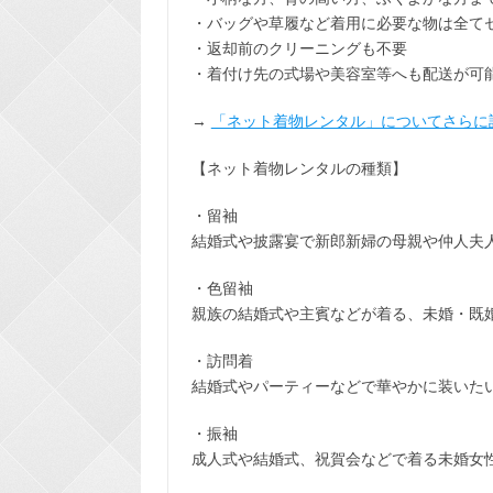
・バッグや草履など着用に
必要な物は全て
・返却前の
クリーニングも不要
・着付け先の式場や美容室等へも配送が可
→
「ネット着物レンタル」についてさらに
【ネット着物レンタルの種類】
・留袖
結婚式や披露宴で新郎新婦の母親や仲人夫
・色留袖
親族の結婚式や主賓などが着る、未婚・既
・訪問着
結婚式やパーティーなどで華やかに装いた
・振袖
成人式や結婚式、祝賀会などで着る未婚女