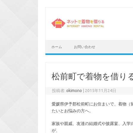
コ
ン
テ
ン
ツ
へ
ス
キ
ッ
プ
ホーム
お問い合わせ
松前町で着物を借り
投稿者:
okimono
|
2015年11月24日
愛媛県伊予郡松前町にお住まいで、着物（
たいとお悩みの方へ。
家族や親戚、友達の結婚式や披露宴、入学
が、