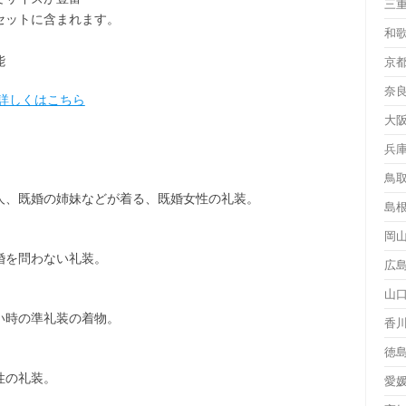
三
セット
に含まれます。
和
能
京
奈
詳しくはこちら
大
兵
鳥
人、既婚の姉妹などが着る、既婚女性の礼装。
島
岡
婚を問わない礼装。
広
山
い時の準礼装の着物。
香
徳
性の礼装。
愛