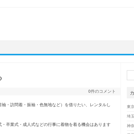
検
る
索:
0件のコメント
留袖・訪問着・振袖・色無地など）を借りたい、レンタルし
東
埼
式・卒業式・成人式などの行事に着物を着る機会はあります
神