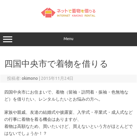
コ
ン
テ
ン
ツ
へ
ス
キ
ッ
Menu
プ
四国中央市で着物を借りる
投稿者:
okimono
|
2015年11月24日
四国中央市にお住まいで、着物（留袖・訪問着・振袖・色無地な
ど）を借りたい、レンタルしたいとお悩みの方へ。
家族や親戚、友達の結婚式や披露宴、入学式・卒業式・成人式など
の行事に着物を着る機会はありますが、
着物は高額なため、買いたいけど、買えないという方がほとんどで
はないでしょうか！？