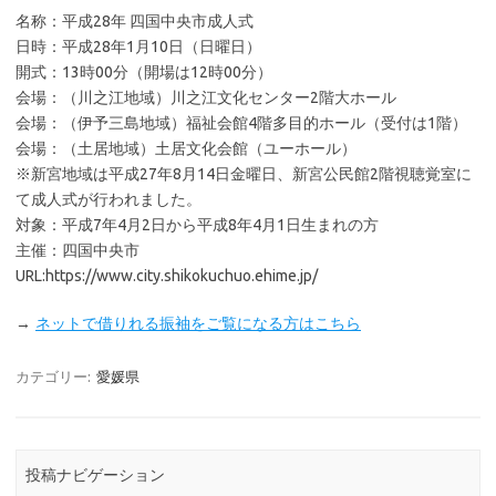
名称：平成28年 四国中央市成人式
日時：平成28年1月10日（日曜日）
開式：13時00分（開場は12時00分）
会場：（川之江地域）川之江文化センター2階大ホール
会場：（伊予三島地域）福祉会館4階多目的ホール（受付は1階）
会場：（土居地域）土居文化会館（ユーホール）
※新宮地域は平成27年8月14日金曜日、新宮公民館2階視聴覚室に
て成人式が行われました。
対象：平成7年4月2日から平成8年4月1日生まれの方
主催：四国中央市
URL:https://www.city.shikokuchuo.ehime.jp/
→
ネットで借りれる振袖をご覧になる方はこちら
カテゴリー:
愛媛県
投稿ナビゲーション