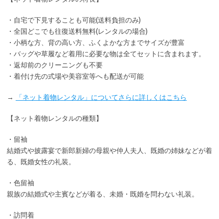
・
自宅で下見
することも可能(送料負担のみ)
・全国どこでも
往復送料無料
(レンタルの場合)
・小柄な方、背の高い方、ふくよかな方までサイズが豊富
・バッグや草履など着用に
必要な物は全てセット
に含まれます。
・返却前の
クリーニングも不要
・着付け先の式場や美容室等へも配送が可能
→
「ネット着物レンタル」についてさらに詳しくはこちら
【ネット着物レンタルの種類】
・留袖
結婚式や披露宴で新郎新婦の母親や仲人夫人、既婚の姉妹などが着
る、既婚女性の礼装。
・色留袖
親族の結婚式や主賓などが着る、未婚・既婚を問わない礼装。
・訪問着