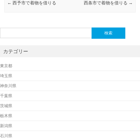
←
西予市で着物を借りる
西条市で着物を借りる
→
検
索:
カテゴリー
東京都
埼玉県
神奈川県
千葉県
茨城県
栃木県
新潟県
石川県