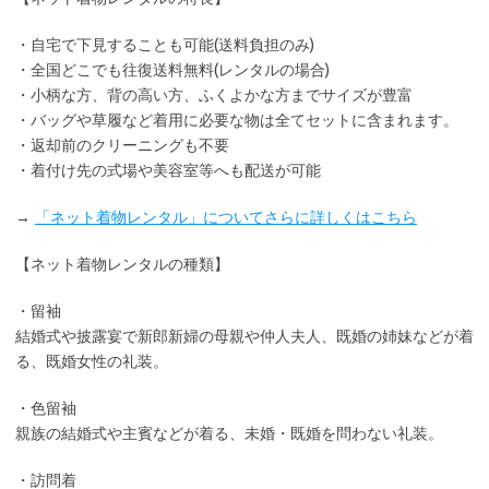
・
自宅で下見
することも可能(送料負担のみ)
・全国どこでも
往復送料無料
(レンタルの場合)
・小柄な方、背の高い方、ふくよかな方までサイズが豊富
・バッグや草履など着用に
必要な物は全てセット
に含まれます。
・返却前の
クリーニングも不要
・着付け先の式場や美容室等へも配送が可能
→
「ネット着物レンタル」についてさらに詳しくはこちら
【ネット着物レンタルの種類】
・留袖
結婚式や披露宴で新郎新婦の母親や仲人夫人、既婚の姉妹などが着
る、既婚女性の礼装。
・色留袖
親族の結婚式や主賓などが着る、未婚・既婚を問わない礼装。
・訪問着