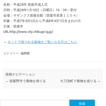
名称：平成28年 筑後市成人式
日時：平成28年1月10日（日曜日）10：30～受付
会場：サザンクス筑後全館（筑後市若菜１１０４）
対象：平成7年4月2日から平成8年4月1日生まれの方
主催：筑後市
URL:http://www.city.chikugo.lg.jp/
→
ネットで借りれる振袖をご覧になる方はこちら
カテゴリー:
福岡県
投稿ナビゲーション
←
筑紫野市で着物を借りる
大刀洗町で着物を借りる
→
検