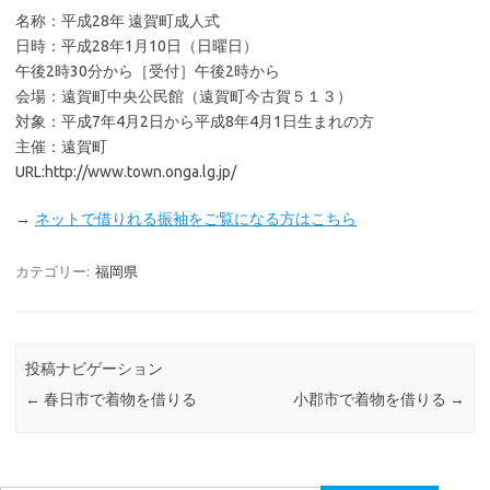
名称：平成28年 遠賀町成人式
日時：平成28年1月10日（日曜日）
午後2時30分から［受付］午後2時から
会場：遠賀町中央公民館（遠賀町今古賀５１３）
対象：平成7年4月2日から平成8年4月1日生まれの方
主催：遠賀町
URL:http://www.town.onga.lg.jp/
→
ネットで借りれる振袖をご覧になる方はこちら
カテゴリー:
福岡県
投稿ナビゲーション
←
春日市で着物を借りる
小郡市で着物を借りる
→