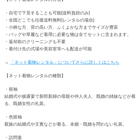
・
自宅で下見
することも可能(送料負担のみ)
・全国どこでも
往復送料無料
(レンタルの場合)
・小柄な方、背の高い方、ふくよかな方までサイズが豊富
・バッグや草履など着用に
必要な物は全てセット
に含まれます。
・返却前の
クリーニングも不要
・着付け先の式場や美容室等へも配送が可能
→
「ネット着物レンタル」についてさらに詳しくはこちら
【ネット着物レンタルの種類】
・留袖
結婚式や披露宴で新郎新婦の母親や仲人夫人、既婚の姉妹などが着
る、既婚女性の礼装。
・色留袖
親族の結婚式や主賓などが着る、未婚・既婚を問わない礼装。
・訪問着