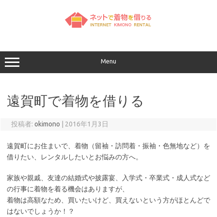
コ
ン
テ
ン
ツ
へ
ス
キ
ッ
Menu
プ
遠賀町で着物を借りる
投稿者:
okimono
|
2016年1月3日
遠賀町にお住まいで、着物（留袖・訪問着・振袖・色無地など）を
借りたい、レンタルしたいとお悩みの方へ。
家族や親戚、友達の結婚式や披露宴、入学式・卒業式・成人式など
の行事に着物を着る機会はありますが、
着物は高額なため、買いたいけど、買えないという方がほとんどで
はないでしょうか！？