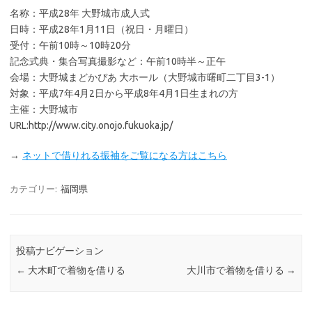
名称：平成28年 大野城市成人式
日時：平成28年1月11日（祝日・月曜日）
受付：午前10時～10時20分
記念式典・集合写真撮影など：午前10時半～正午
会場：大野城まどかぴあ 大ホール（大野城市曙町二丁目3-1）
対象：平成7年4月2日から平成8年4月1日生まれの方
主催：大野城市
URL:http://www.city.onojo.fukuoka.jp/
→
ネットで借りれる振袖をご覧になる方はこちら
カテゴリー:
福岡県
投稿ナビゲーション
←
大木町で着物を借りる
大川市で着物を借りる
→