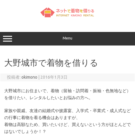
コ
ン
テ
ン
ツ
へ
ス
キ
ッ
Menu
プ
大野城市で着物を借りる
投稿者:
okimono
|
2016年1月3日
大野城市にお住まいで、着物（留袖・訪問着・振袖・色無地など）
を借りたい、レンタルしたいとお悩みの方へ。
家族や親戚、友達の結婚式や披露宴、入学式・卒業式・成人式など
の行事に着物を着る機会はありますが、
着物は高額なため、買いたいけど、買えないという方がほとんどで
はないでしょうか！？