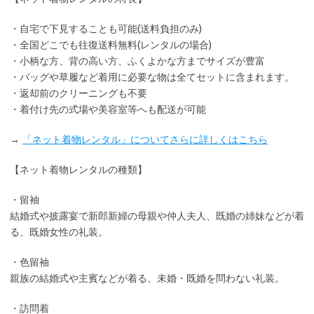
・
自宅で下見
することも可能(送料負担のみ)
・全国どこでも
往復送料無料
(レンタルの場合)
・小柄な方、背の高い方、ふくよかな方までサイズが豊富
・バッグや草履など着用に
必要な物は全てセット
に含まれます。
・返却前の
クリーニングも不要
・着付け先の式場や美容室等へも配送が可能
→
「ネット着物レンタル」についてさらに詳しくはこちら
【ネット着物レンタルの種類】
・留袖
結婚式や披露宴で新郎新婦の母親や仲人夫人、既婚の姉妹などが着
る、既婚女性の礼装。
・色留袖
親族の結婚式や主賓などが着る、未婚・既婚を問わない礼装。
・訪問着