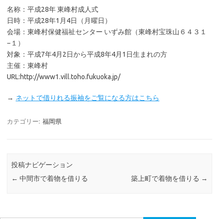
名称：平成28年 東峰村成人式
日時：平成28年1月4日（月曜日）
会場：東峰村保健福祉センター いずみ館（東峰村宝珠山６４３１
−１）
対象：平成7年4月2日から平成8年4月1日生まれの方
主催：東峰村
URL:http://www1.vill.toho.fukuoka.jp/
→
ネットで借りれる振袖をご覧になる方はこちら
カテゴリー:
福岡県
投稿ナビゲーション
←
中間市で着物を借りる
築上町で着物を借りる
→