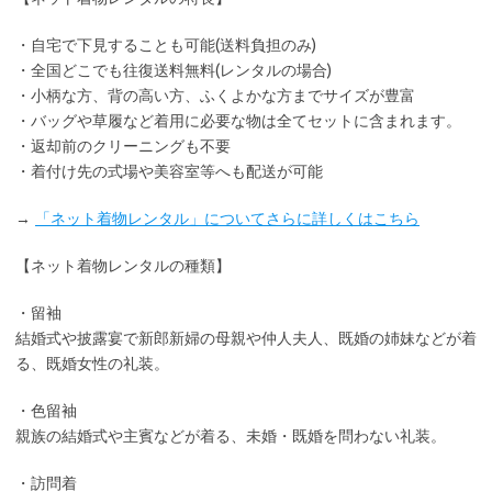
・
自宅で下見
することも可能(送料負担のみ)
・全国どこでも
往復送料無料
(レンタルの場合)
・小柄な方、背の高い方、ふくよかな方までサイズが豊富
・バッグや草履など着用に
必要な物は全てセット
に含まれます。
・返却前の
クリーニングも不要
・着付け先の式場や美容室等へも配送が可能
→
「ネット着物レンタル」についてさらに詳しくはこちら
【ネット着物レンタルの種類】
・留袖
結婚式や披露宴で新郎新婦の母親や仲人夫人、既婚の姉妹などが着
る、既婚女性の礼装。
・色留袖
親族の結婚式や主賓などが着る、未婚・既婚を問わない礼装。
・訪問着