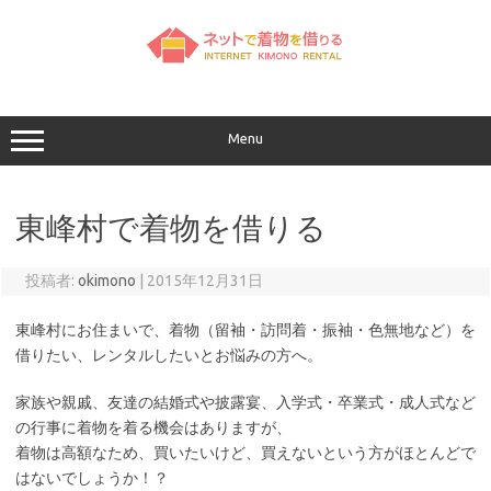
コ
ン
テ
ン
ツ
へ
ス
キ
ッ
Menu
プ
東峰村で着物を借りる
投稿者:
okimono
|
2015年12月31日
東峰村にお住まいで、着物（留袖・訪問着・振袖・色無地など）を
借りたい、レンタルしたいとお悩みの方へ。
家族や親戚、友達の結婚式や披露宴、入学式・卒業式・成人式など
の行事に着物を着る機会はありますが、
着物は高額なため、買いたいけど、買えないという方がほとんどで
はないでしょうか！？