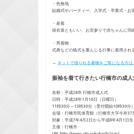
・色無地
結婚式やパーティー、入学式・卒業式・お
・産着
掛衣裳ともいい、お宮参りで赤ちゃんに羽
・男着物
式典などの格式を重んじる行事に着用され
→
ネットで借りれる着物をご覧になる方は
振袖を着て行きたい行橋市の成人
名称：平成28年 行橋市成人式
日時：平成28年1月10日（日曜日）
11時30分～13時30分（受付開始10時30分
会場：行橋市民体育館（行橋市大字今井375
対象：平成7年4月2日から平成8年4月1日
主催：行橋市
URL:http://www.city.yukuhashi.lg.jp/