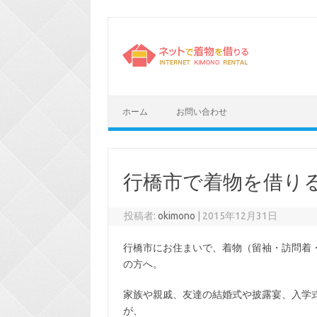
コ
ン
テ
ン
ツ
へ
ス
キ
ッ
プ
ホーム
お問い合わせ
行橋市で着物を借り
投稿者:
okimono
|
2015年12月31日
行橋市にお住まいで、着物（留袖・訪問着
の方へ。
家族や親戚、友達の結婚式や披露宴、入学
が、