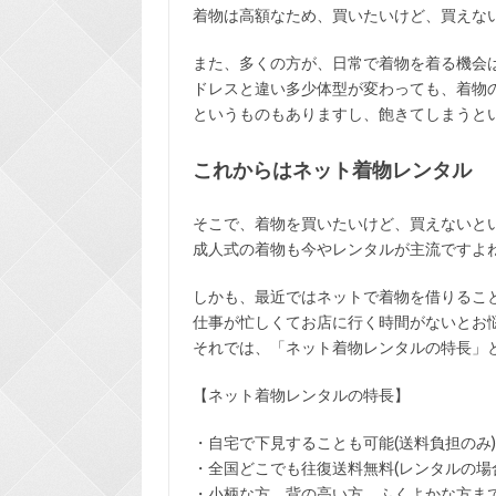
着物は高額なため、買いたいけど、買えな
また、多くの方が、日常で着物を着る機会
ドレスと違い多少体型が変わっても、着物
というものもありますし、飽きてしまうと
これからはネット着物レンタル
そこで、着物を買いたいけど、買えないと
成人式の着物も今やレンタルが主流ですよ
しかも、最近ではネットで着物を借りるこ
仕事が忙しくてお店に行く時間がないとお
それでは、「ネット着物レンタルの特長」
【ネット着物レンタルの特長】
・
自宅で下見
することも可能(送料負担のみ)
・全国どこでも
往復送料無料
(レンタルの場
・小柄な方、背の高い方、ふくよかな方ま