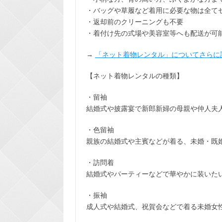
・バッグや草履など着用に
必要な物は全て
・返却前の
クリーニングも不要
・着付け先の式場や美容室等へも配送が可
→
「ネット着物レンタル」についてさらに
【ネット着物レンタルの種類】
・留袖
結婚式や披露宴で新郎新婦の母親や仲人夫
・色留袖
親族の結婚式や主賓などが着る、未婚・既
・訪問着
結婚式やパーティーなどで華やかに装いた
・振袖
成人式や結婚式、祝賀会などで着る未婚女