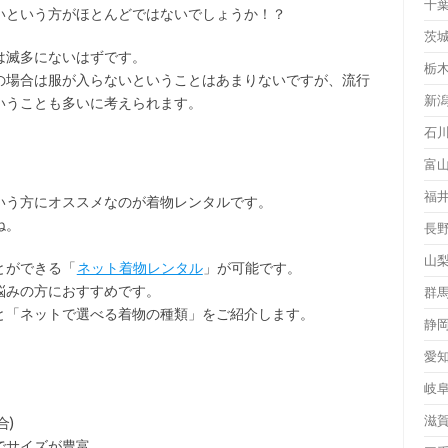
千
いという方がほとんどではないでしょうか！？
茨
は滅多にないはずです。
栃
の場合は服が入らないということはあまりないですが、流行
新
いうことも多いに考えられます。
石
富
福
いう方にオススメなのが着物レンタルです。
ね。
長
山
とができる「
ネット着物レンタル
」が可能です。
悩みの方におすすめです。
群
と「ネットで選べる着物の種類」をご紹介します。
静
愛
岐
滋
合)
でサイズが豊富