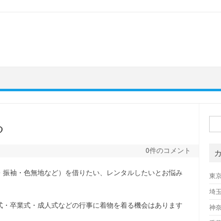
検
る
索:
0件のコメント
・振袖・色無地など）を借りたい、レンタルしたいとお悩み
東
埼
式・卒業式・成人式などの行事に着物を着る機会はあります
神