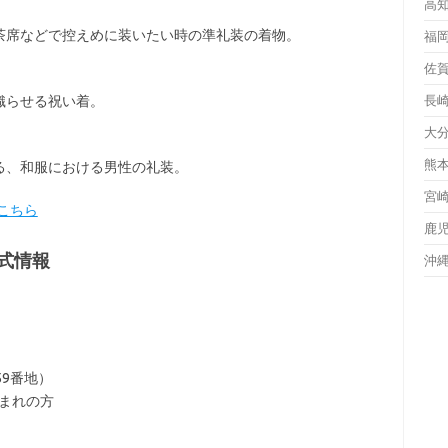
高
茶席などで控えめに装いたい時の準礼装の着物。
福
佐
織らせる祝い着。
長
大
熊
る、和服における男性の礼装。
宮
こちら
鹿
式情報
沖
）
9番地）
生まれの方