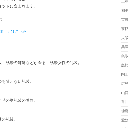
三
セット
に含まれます。
和
能
京
奈
詳しくはこちら
大
兵
鳥
人、既婚の姉妹などが着る、既婚女性の礼装。
島
岡
婚を問わない礼装。
広
山
い時の準礼装の着物。
香
徳
性の礼装。
愛