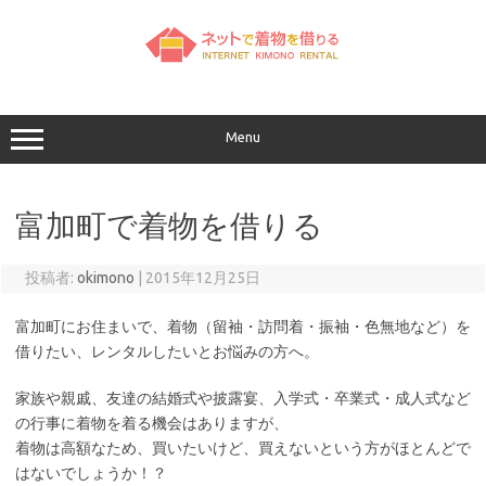
コ
ン
テ
ン
ツ
へ
ス
キ
ッ
Menu
プ
富加町で着物を借りる
投稿者:
okimono
|
2015年12月25日
富加町にお住まいで、着物（留袖・訪問着・振袖・色無地など）を
借りたい、レンタルしたいとお悩みの方へ。
家族や親戚、友達の結婚式や披露宴、入学式・卒業式・成人式など
の行事に着物を着る機会はありますが、
着物は高額なため、買いたいけど、買えないという方がほとんどで
はないでしょうか！？