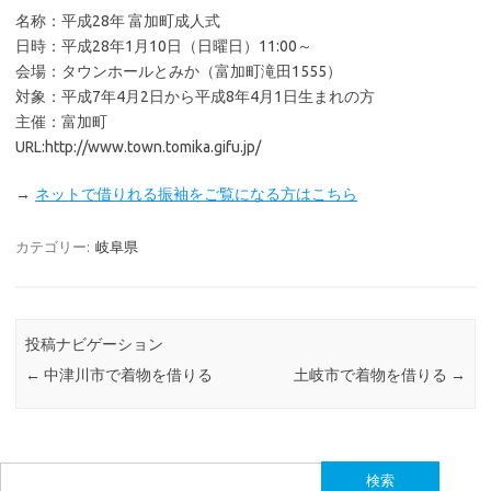
名称：平成28年 富加町成人式
日時：平成28年1月10日（日曜日）11:00～
会場：タウンホールとみか（富加町滝田1555）
対象：平成7年4月2日から平成8年4月1日生まれの方
主催：富加町
URL:http://www.town.tomika.gifu.jp/
→
ネットで借りれる振袖をご覧になる方はこちら
カテゴリー:
岐阜県
投稿ナビゲーション
←
中津川市で着物を借りる
土岐市で着物を借りる
→
検