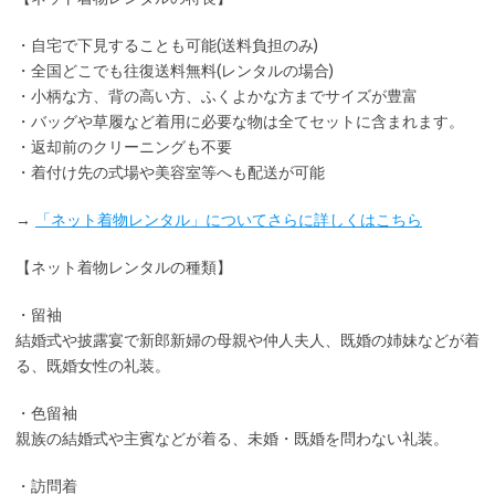
・
自宅で下見
することも可能(送料負担のみ)
・全国どこでも
往復送料無料
(レンタルの場合)
・小柄な方、背の高い方、ふくよかな方までサイズが豊富
・バッグや草履など着用に
必要な物は全てセット
に含まれます。
・返却前の
クリーニングも不要
・着付け先の式場や美容室等へも配送が可能
→
「ネット着物レンタル」についてさらに詳しくはこちら
【ネット着物レンタルの種類】
・留袖
結婚式や披露宴で新郎新婦の母親や仲人夫人、既婚の姉妹などが着
る、既婚女性の礼装。
・色留袖
親族の結婚式や主賓などが着る、未婚・既婚を問わない礼装。
・訪問着