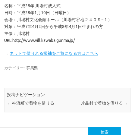
名称：平成28年 川場村成人式
日時：平成28年1月10日（日曜日）
会場：川場村文化会館ホール（川場村谷地２４０９−１）
対象：平成7年4月2日から平成8年4月1日生まれの方
主催：川場村
URL:http://www.vill.kawaba.gunma.jp/
→
ネットで借りれる振袖をご覧になる方はこちら
カテゴリー:
群馬県
投稿ナビゲーション
←
神流町で着物を借りる
片品村で着物を借りる
→
検