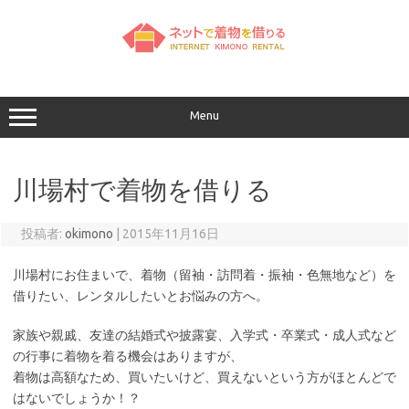
コ
ン
テ
ン
ツ
へ
ス
キ
ッ
Menu
プ
川場村で着物を借りる
投稿者:
okimono
|
2015年11月16日
川場村にお住まいで、着物（留袖・訪問着・振袖・色無地など）を
借りたい、レンタルしたいとお悩みの方へ。
家族や親戚、友達の結婚式や披露宴、入学式・卒業式・成人式など
の行事に着物を着る機会はありますが、
着物は高額なため、買いたいけど、買えないという方がほとんどで
はないでしょうか！？