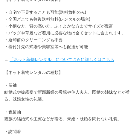
・
自宅で下見
することも可能(送料負担のみ)
・全国どこでも
往復送料無料
(レンタルの場合)
・小柄な方、背の高い方、ふくよかな方までサイズが豊富
・バッグや草履など着用に
必要な物は全てセット
に含まれます。
・返却前の
クリーニングも不要
・着付け先の式場や美容室等へも配送が可能
→
「ネット着物レンタル」についてさらに詳しくはこちら
【ネット着物レンタルの種類】
・留袖
結婚式や披露宴で新郎新婦の母親や仲人夫人、既婚の姉妹などが着
る、既婚女性の礼装。
・色留袖
親族の結婚式や主賓などが着る、未婚・既婚を問わない礼装。
・訪問着