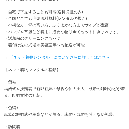
・
自宅で下見
することも可能(送料負担のみ)
・全国どこでも
往復送料無料
(レンタルの場合)
・小柄な方、背の高い方、ふくよかな方までサイズが豊富
・バッグや草履など着用に
必要な物は全てセット
に含まれます。
・返却前の
クリーニングも不要
・着付け先の式場や美容室等へも配送が可能
→
「ネット着物レンタル」についてさらに詳しくはこちら
【ネット着物レンタルの種類】
・留袖
結婚式や披露宴で新郎新婦の母親や仲人夫人、既婚の姉妹などが着
る、既婚女性の礼装。
・色留袖
親族の結婚式や主賓などが着る、未婚・既婚を問わない礼装。
・訪問着