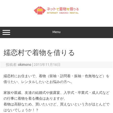
コ
ン
テ
ン
ツ
へ
ス
キ
ッ
Menu
プ
嬬恋村で着物を借りる
投稿者:
okimono
|
2015年11月16日
嬬恋村にお住まいで、着物（留袖・訪問着・振袖・色無地など）を
借りたい、レンタルしたいとお悩みの方へ。
家族や親戚、友達の結婚式や披露宴、入学式・卒業式・成人式など
の行事に着物を着る機会はありますが、
着物は高額なため、買いたいけど、買えないという方がほとんどで
はないでしょうか！？