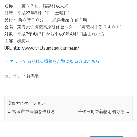
名称：「第６７回」嬬恋村成人式
日時：平成27年8月15日（土曜日）
受付 午前８時３０分～ 式典開始 午前９時～
会場：東海大学嬬恋高原研修センター（嬬恋村干俣２４０１）
対象：平成7年4月2日から平成8年4月1日生まれの方
主催：嬬恋村
URL:http://www.vill.tsumagoi.gunma.jp/
→
ネットで借りれる振袖をご覧になる方はこちら
カテゴリー:
群馬県
投稿ナビゲーション
←
富岡市で着物を借りる
千代田町で着物を借りる
→