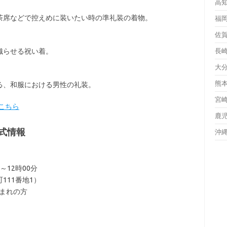
高
茶席などで控えめに装いたい時の準礼装の着物。
福
佐
織らせる祝い着。
長
大
熊
る、和服における男性の礼装。
宮
こちら
鹿
式情報
沖
～12時00分
111番地1）
生まれの方