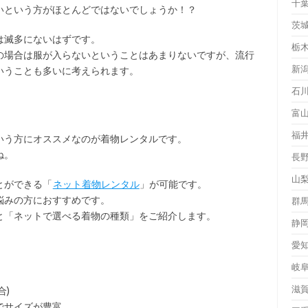
千
いという方がほとんどではないでしょうか！？
茨
は滅多にないはずです。
栃
の場合は服が入らないということはあまりないですが、流行
新
いうことも多いに考えられます。
石
富
福
いう方にオススメなのが着物レンタルです。
ね。
長
山
とができる「
ネット着物レンタル
」が可能です。
悩みの方におすすめです。
群
と「ネットで選べる着物の種類」をご紹介します。
静
愛
岐
滋
合)
でサイズが豊富