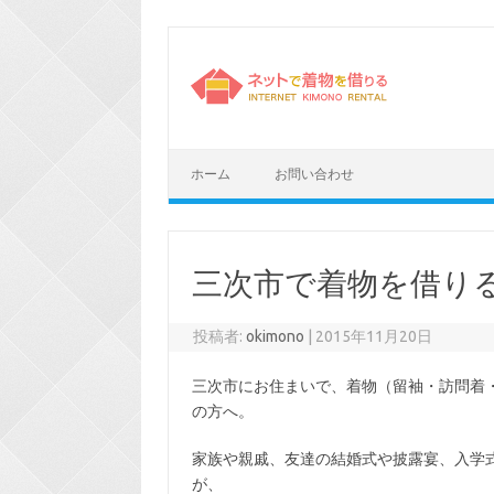
コ
ン
テ
ン
ツ
へ
ス
キ
ッ
プ
ホーム
お問い合わせ
三次市で着物を借り
投稿者:
okimono
|
2015年11月20日
三次市にお住まいで、着物（留袖・訪問着
の方へ。
家族や親戚、友達の結婚式や披露宴、入学
が、