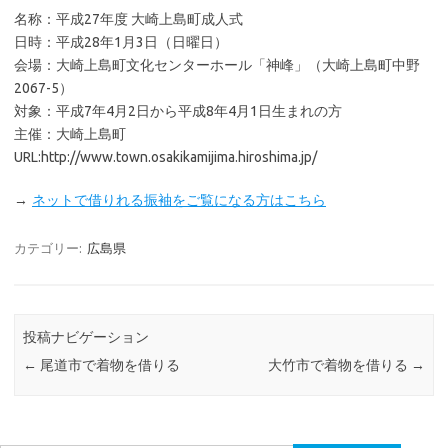
名称：平成27年度 大崎上島町成人式
日時：平成28年1月3日（日曜日）
会場：大崎上島町文化センターホール「神峰」（大崎上島町中野
2067-5）
対象：平成7年4月2日から平成8年4月1日生まれの方
主催：大崎上島町
URL:http://www.town.osakikamijima.hiroshima.jp/
→
ネットで借りれる振袖をご覧になる方はこちら
カテゴリー:
広島県
投稿ナビゲーション
←
尾道市で着物を借りる
大竹市で着物を借りる
→