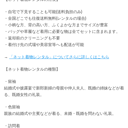
・
自宅で下見
することも可能(送料負担のみ)
・全国どこでも
往復送料無料
(レンタルの場合)
・小柄な方、背の高い方、ふくよかな方までサイズが豊富
・バッグや草履など着用に
必要な物は全てセット
に含まれます。
・返却前の
クリーニングも不要
・着付け先の式場や美容室等へも配送が可能
→
「ネット着物レンタル」についてさらに詳しくはこちら
【ネット着物レンタルの種類】
・留袖
結婚式や披露宴で新郎新婦の母親や仲人夫人、既婚の姉妹などが着
る、既婚女性の礼装。
・色留袖
親族の結婚式や主賓などが着る、未婚・既婚を問わない礼装。
・訪問着