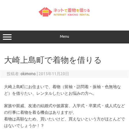
コ
ン
テ
ン
ツ
へ
ス
キ
ッ
Menu
プ
大崎上島町で着物を借りる
投稿者:
okimono
|
2015年11月20日
大崎上島町にお住まいで、着物（留袖・訪問着・振袖・色無地な
ど）を借りたい、レンタルしたいとお悩みの方へ。
家族や親戚、友達の結婚式や披露宴、入学式・卒業式・成人式など
の行事に着物を着る機会はありますが、
着物は高額なため、買いたいけど、買えないという方がほとんどで
はないでしょうか！？