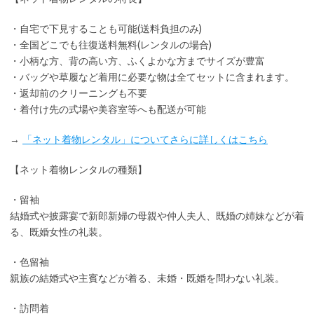
・
自宅で下見
することも可能(送料負担のみ)
・全国どこでも
往復送料無料
(レンタルの場合)
・小柄な方、背の高い方、ふくよかな方までサイズが豊富
・バッグや草履など着用に
必要な物は全てセット
に含まれます。
・返却前の
クリーニングも不要
・着付け先の式場や美容室等へも配送が可能
→
「ネット着物レンタル」についてさらに詳しくはこちら
【ネット着物レンタルの種類】
・留袖
結婚式や披露宴で新郎新婦の母親や仲人夫人、既婚の姉妹などが着
る、既婚女性の礼装。
・色留袖
親族の結婚式や主賓などが着る、未婚・既婚を問わない礼装。
・訪問着