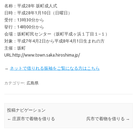
名称：平成28年 坂町成人式
日時：平成28年1月10日（日曜日）
受付：13時30分から
挙行：14時00分から
会場：坂町町民センター（坂町平成ヶ浜１丁目１−１）
対象：平成7年4月2日から平成8年4月1日生まれの方
主催：坂町
URL:http://www.town.saka.hiroshima.jp/
→
ネットで借りれる振袖をご覧になる方はこちら
カテゴリー:
広島県
投稿ナビゲーション
←
庄原市で着物を借りる
呉市で着物を借りる
→