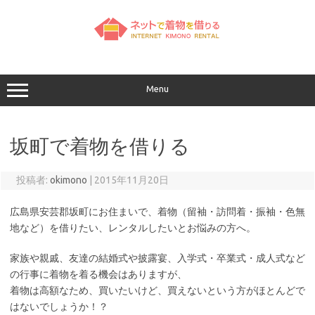
コ
ン
テ
ン
ツ
へ
ス
キ
ッ
Menu
プ
坂町で着物を借りる
投稿者:
okimono
|
2015年11月20日
広島県安芸郡坂町にお住まいで、着物（留袖・訪問着・振袖・色無
地など）を借りたい、レンタルしたいとお悩みの方へ。
家族や親戚、友達の結婚式や披露宴、入学式・卒業式・成人式など
の行事に着物を着る機会はありますが、
着物は高額なため、買いたいけど、買えないという方がほとんどで
はないでしょうか！？