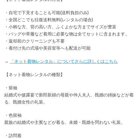
・
自宅で下見
することも可能(送料負担のみ)
・全国どこでも
往復送料無料
(レンタルの場合)
・小柄な方、背の高い方、ふくよかな方までサイズが豊富
・バッグや草履など着用に
必要な物は全てセット
に含まれます。
・返却前の
クリーニングも不要
・着付け先の式場や美容室等へも配送が可能
→
「ネット着物レンタル」についてさらに詳しくはこちら
【ネット着物レンタルの種類】
・留袖
結婚式や披露宴で新郎新婦の母親や仲人夫人、既婚の姉妹などが着
る、既婚女性の礼装。
・色留袖
親族の結婚式や主賓などが着る、未婚・既婚を問わない礼装。
・訪問着