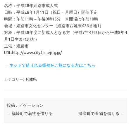
名称：平成28年姫路市成人式
日時：平成28年1月11日（祝日・月曜日）開催予定
時間：午前11時～午後0時15分 ※開場は午前10時
会場：姫路市文化センター（姫路市西延末426番地1）
対象：平成28年度に新成人となる方（平成7年4月2日から平成8年4
月1日生まれの方）
主催：姫路市
URL:http://www.city.himeji.lg.jp/
→
ネットで借りれる振袖をご覧になる方はこちら
カテゴリー:
兵庫県
投稿ナビゲーション
←
福崎町で着物を借りる
播磨町で着物を借りる
→