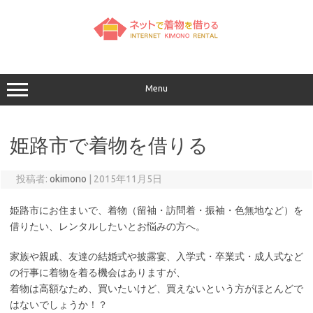
コ
ン
テ
ン
ツ
へ
ス
キ
ッ
Menu
プ
姫路市で着物を借りる
投稿者:
okimono
|
2015年11月5日
姫路市にお住まいで、着物（留袖・訪問着・振袖・色無地など）を
借りたい、レンタルしたいとお悩みの方へ。
家族や親戚、友達の結婚式や披露宴、入学式・卒業式・成人式など
の行事に着物を着る機会はありますが、
着物は高額なため、買いたいけど、買えないという方がほとんどで
はないでしょうか！？