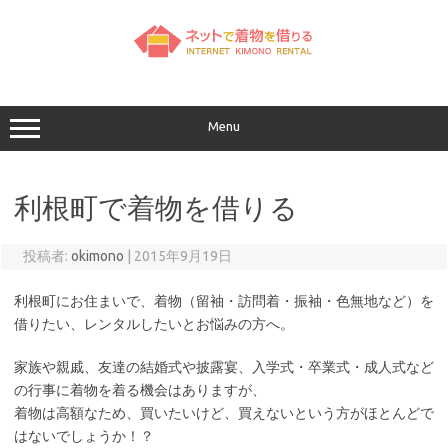
コ
ン
テ
ン
ツ
へ
ス
キ
ッ
Menu
プ
利根町で着物を借りる
投稿者:
okimono
|
2015年9月19日
利根町にお住まいで、着物（留袖・訪問着・振袖・色無地など）を
借りたい、レンタルしたいとお悩みの方へ。
家族や親戚、友達の結婚式や披露宴、入学式・卒業式・成人式など
の行事に着物を着る機会はありますが、
着物は高額なため、買いたいけど、買えないという方がほとんどで
はないでしょうか！？