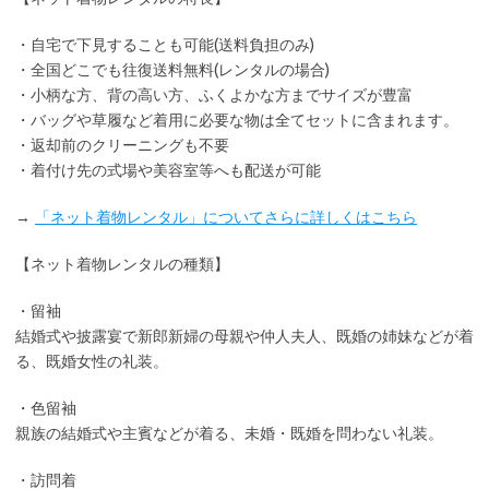
・
自宅で下見
することも可能(送料負担のみ)
・全国どこでも
往復送料無料
(レンタルの場合)
・小柄な方、背の高い方、ふくよかな方までサイズが豊富
・バッグや草履など着用に
必要な物は全てセット
に含まれます。
・返却前の
クリーニングも不要
・着付け先の式場や美容室等へも配送が可能
→
「ネット着物レンタル」についてさらに詳しくはこちら
【ネット着物レンタルの種類】
・留袖
結婚式や披露宴で新郎新婦の母親や仲人夫人、既婚の姉妹などが着
る、既婚女性の礼装。
・色留袖
親族の結婚式や主賓などが着る、未婚・既婚を問わない礼装。
・訪問着