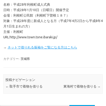
名称：平成28年利根町成人式典
日時：平成28年1月10日（日曜日）開催予定
会場：利根町公民館（利根町下曽根１８７）
対象：平成28年度に新成人となる方（平成7年4月2日から平成8年4
月1日生まれの方）
主催：利根町
URL:http://www.town.tone.ibaraki.jp/
→
ネットで借りれる振袖をご覧になる方はこちら
カテゴリー:
茨城県
投稿ナビゲーション
←
取手市で着物を借りる
東海村で着物を借りる
→