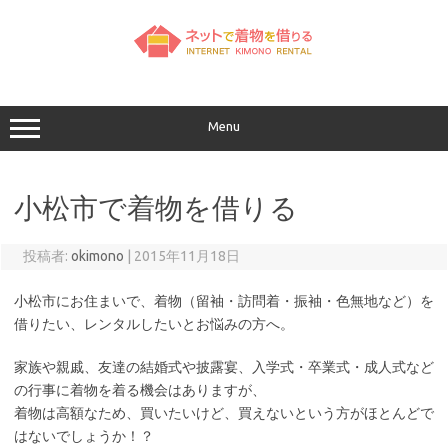
コ
ン
テ
ン
ツ
へ
ス
キ
ッ
Menu
プ
小松市で着物を借りる
投稿者:
okimono
|
2015年11月18日
小松市にお住まいで、着物（留袖・訪問着・振袖・色無地など）を
借りたい、レンタルしたいとお悩みの方へ。
家族や親戚、友達の結婚式や披露宴、入学式・卒業式・成人式など
の行事に着物を着る機会はありますが、
着物は高額なため、買いたいけど、買えないという方がほとんどで
はないでしょうか！？