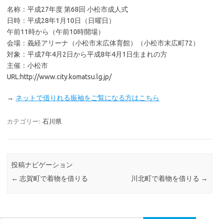
名称：平成27年度 第68回 小松市成人式
日時：平成28年1月10日（日曜日）
午前11時から（午前10時開場）
会場：義経アリーナ（小松市末広体育館）（小松市末広町72）
対象：平成7年4月2日から平成8年4月1日生まれの方
主催：小松市
URL:http://www.city.komatsu.lg.jp/
→
ネットで借りれる振袖をご覧になる方はこちら
カテゴリー:
石川県
投稿ナビゲーション
←
志賀町で着物を借りる
川北町で着物を借りる
→