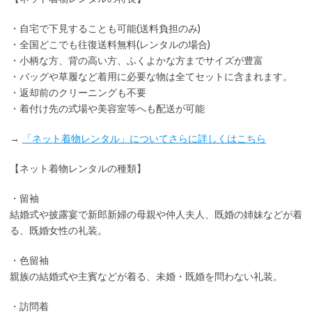
・
自宅で下見
することも可能(送料負担のみ)
・全国どこでも
往復送料無料
(レンタルの場合)
・小柄な方、背の高い方、ふくよかな方までサイズが豊富
・バッグや草履など着用に
必要な物は全てセット
に含まれます。
・返却前の
クリーニングも不要
・着付け先の式場や美容室等へも配送が可能
→
「ネット着物レンタル」についてさらに詳しくはこちら
【ネット着物レンタルの種類】
・留袖
結婚式や披露宴で新郎新婦の母親や仲人夫人、既婚の姉妹などが着
る、既婚女性の礼装。
・色留袖
親族の結婚式や主賓などが着る、未婚・既婚を問わない礼装。
・訪問着