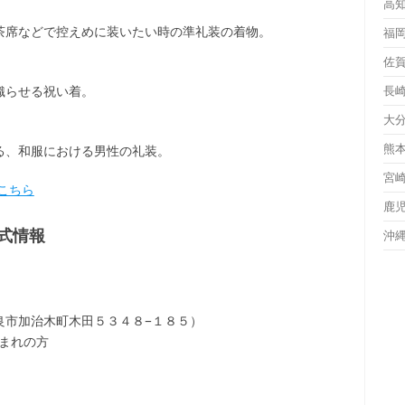
高
茶席などで控えめに装いたい時の準礼装の着物。
福
佐
織らせる祝い着。
長
大
熊
る、和服における男性の礼装。
宮
こちら
鹿
式情報
沖
良市加治木町木田５３４８−１８５）
生まれの方