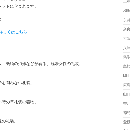
三
セット
に含まれます。
和
能
京
奈
詳しくはこちら
大
兵
鳥
人、既婚の姉妹などが着る、既婚女性の礼装。
島
岡
婚を問わない礼装。
広
山
い時の準礼装の着物。
香
徳
性の礼装。
愛