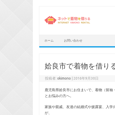
コ
ン
テ
ン
ツ
へ
ス
キ
ッ
プ
ホーム
お問い合わせ
姶良市で着物を借り
投稿者:
okimono
|
2016年9月30日
鹿児島県姶良市にお住まいで、着物（留袖
とお悩みの方へ。
家族や親戚、友達の結婚式や披露宴、入学
が、