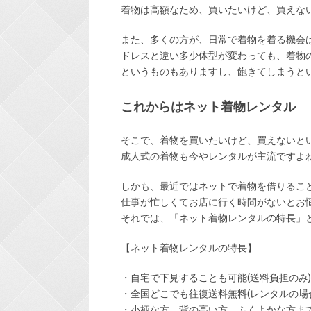
着物は高額なため、買いたいけど、買えな
また、多くの方が、日常で着物を着る機会
ドレスと違い多少体型が変わっても、着物
というものもありますし、飽きてしまうと
これからはネット着物レンタル
そこで、着物を買いたいけど、買えないと
成人式の着物も今やレンタルが主流ですよ
しかも、最近ではネットで着物を借りるこ
仕事が忙しくてお店に行く時間がないとお
それでは、「ネット着物レンタルの特長」
【ネット着物レンタルの特長】
・
自宅で下見
することも可能(送料負担のみ)
・全国どこでも
往復送料無料
(レンタルの場
・小柄な方、背の高い方、ふくよかな方ま