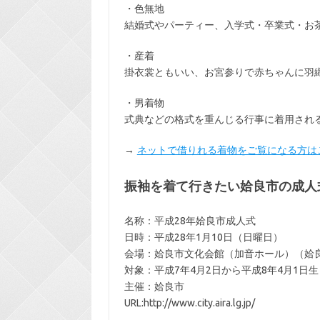
・色無地
結婚式やパーティー、入学式・卒業式・お
・産着
掛衣裳ともいい、お宮参りで赤ちゃんに羽
・男着物
式典などの格式を重んじる行事に着用され
→
ネットで借りれる着物をご覧になる方は
振袖を着て行きたい姶良市の成人
名称：平成28年姶良市成人式
日時：平成28年1月10日（日曜日）
会場：姶良市文化会館（加音ホール）（姶
対象：平成7年4月2日から平成8年4月1日
主催：姶良市
URL:http://www.city.aira.lg.jp/