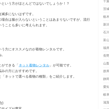
千
いという方がほとんどではないでしょうか！？
茨
は滅多にないはずです。
栃
の場合は服が入らないということはあまりないですが、流行
新
いうことも多いに考えられます。
石
富
福
いう方にオススメなのが着物レンタルです。
ね。
長
山
とができる「
ネット着物レンタル
」が可能です。
悩みの方におすすめです。
群
と「ネットで選べる着物の種類」をご紹介します。
静
愛
岐
滋
合)
でサイズが豊富