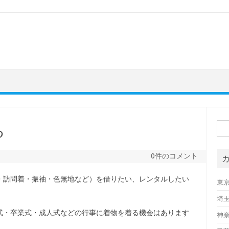
検
る
索:
0件のコメント
・訪問着・振袖・色無地など）を借りたい、レンタルしたい
東
埼
式・卒業式・成人式などの行事に着物を着る機会はあります
神