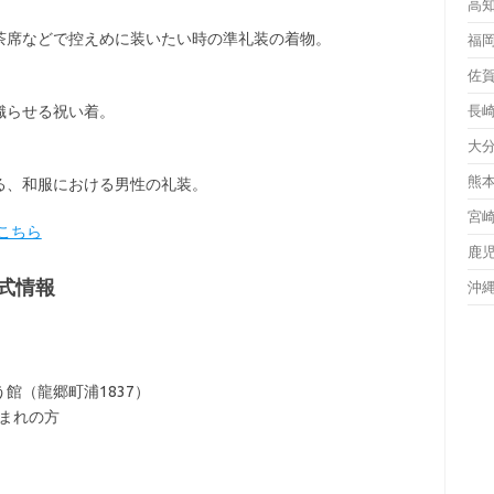
高
茶席などで控えめに装いたい時の準礼装の着物。
福
佐
織らせる祝い着。
長
大
熊
る、和服における男性の礼装。
宮
こちら
鹿
式情報
沖
館（龍郷町浦1837）
生まれの方