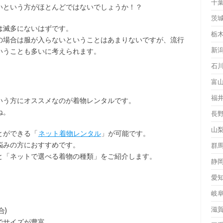
千
いという方がほとんどではないでしょうか！？
茨
は滅多にないはずです。
栃
の場合は服が入らないということはあまりないですが、流行
新
いうことも多いに考えられます。
石
富
福
いう方にオススメなのが着物レンタルです。
ね。
長
山
とができる「
ネット着物レンタル
」が可能です。
悩みの方におすすめです。
群
と「ネットで選べる着物の種類」をご紹介します。
静
愛
岐
滋
合)
でサイズが豊富