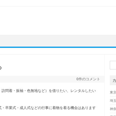
検
る
索:
0件のコメント
・訪問着・振袖・色無地など）を借りたい、レンタルしたい
東
埼
式・卒業式・成人式などの行事に着物を着る機会はあります
神