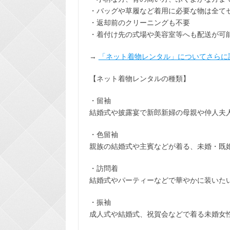
・バッグや草履など着用に
必要な物は全て
・返却前の
クリーニングも不要
・着付け先の式場や美容室等へも配送が可
→
「ネット着物レンタル」についてさらに
【ネット着物レンタルの種類】
・留袖
結婚式や披露宴で新郎新婦の母親や仲人夫
・色留袖
親族の結婚式や主賓などが着る、未婚・既
・訪問着
結婚式やパーティーなどで華やかに装いた
・振袖
成人式や結婚式、祝賀会などで着る未婚女