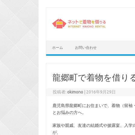
コ
ン
テ
ン
ツ
へ
ス
キ
ッ
プ
ホーム
お問い合わせ
龍郷町で着物を借り
投稿者:
okimono
|
2016年9月29日
鹿児島県龍郷町にお住まいで、着物（留袖
とお悩みの方へ。
家族や親戚、友達の結婚式や披露宴、入学
が、