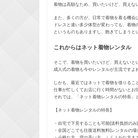
着物は高額なため、買いたいけど、買えな
また、多くの方が、日常で着物を着る機会
ドレスと違い多少体型が変わっても、着物
というものもありますし、飽きてしまうと
これからはネット着物レンタル
そこで、着物を買いたいけど、買えないと
成人式の着物も今やレンタルが主流ですよ
しかも、最近ではネットで着物を借りるこ
仕事が忙しくてお店に行く時間がないとお
それでは、「ネット着物レンタルの特長」
【ネット着物レンタルの特長】
・
自宅で下見
することも可能(送料負担のみ)
・全国どこでも
往復送料無料
(レンタルの場
・小柄な方、背の高い方、ふくよかな方ま