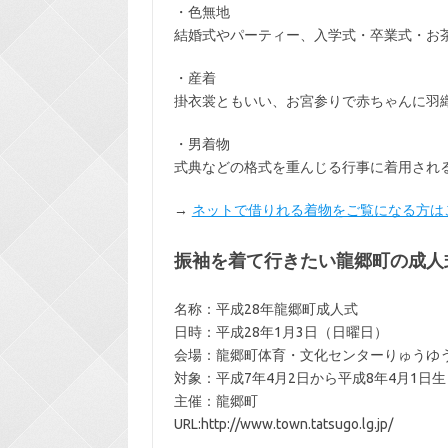
・色無地
結婚式やパーティー、入学式・卒業式・お
・産着
掛衣裳ともいい、お宮参りで赤ちゃんに羽
・男着物
式典などの格式を重んじる行事に着用され
→
ネットで借りれる着物をご覧になる方は
振袖を着て行きたい龍郷町の成人
名称：平成28年龍郷町成人式
日時：平成28年1月3日（日曜日）
会場：龍郷町体育・文化センターりゅうゆう
対象：平成7年4月2日から平成8年4月1日
主催：龍郷町
URL:http://www.town.tatsugo.lg.jp/