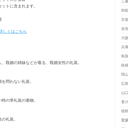
三
セット
に含まれます。
和
能
京
奈
詳しくはこちら
大
兵
鳥
人、既婚の姉妹などが着る、既婚女性の礼装。
島
岡
婚を問わない礼装。
広
山
い時の準礼装の着物。
香
徳
性の礼装。
愛