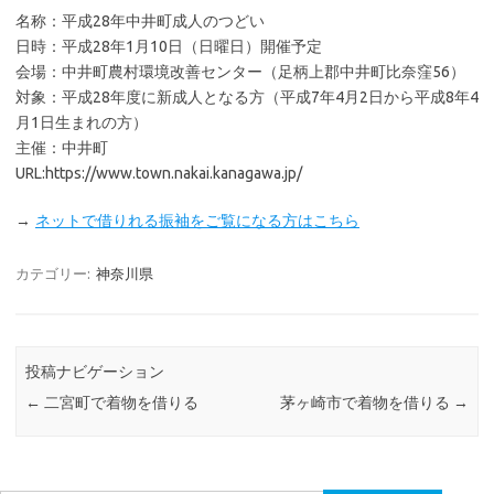
名称：平成28年中井町成人のつどい
日時：平成28年1月10日（日曜日）開催予定
会場：中井町農村環境改善センター（足柄上郡中井町比奈窪56）
対象：平成28年度に新成人となる方（平成7年4月2日から平成8年4
月1日生まれの方）
主催：中井町
URL:https://www.town.nakai.kanagawa.jp/
→
ネットで借りれる振袖をご覧になる方はこちら
カテゴリー:
神奈川県
投稿ナビゲーション
←
二宮町で着物を借りる
茅ヶ崎市で着物を借りる
→