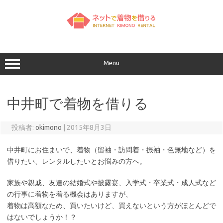
コ
ン
テ
ン
ツ
へ
ス
キ
ッ
Menu
プ
中井町で着物を借りる
投稿者:
okimono
|
2015年8月3日
中井町にお住まいで、着物（留袖・訪問着・振袖・色無地など）を
借りたい、レンタルしたいとお悩みの方へ。
家族や親戚、友達の結婚式や披露宴、入学式・卒業式・成人式など
の行事に着物を着る機会はありますが、
着物は高額なため、買いたいけど、買えないという方がほとんどで
はないでしょうか！？