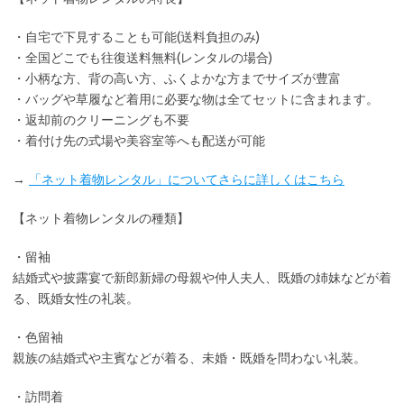
・
自宅で下見
することも可能(送料負担のみ)
・全国どこでも
往復送料無料
(レンタルの場合)
・小柄な方、背の高い方、ふくよかな方までサイズが豊富
・バッグや草履など着用に
必要な物は全てセット
に含まれます。
・返却前の
クリーニングも不要
・着付け先の式場や美容室等へも配送が可能
→
「ネット着物レンタル」についてさらに詳しくはこちら
【ネット着物レンタルの種類】
・留袖
結婚式や披露宴で新郎新婦の母親や仲人夫人、既婚の姉妹などが着
る、既婚女性の礼装。
・色留袖
親族の結婚式や主賓などが着る、未婚・既婚を問わない礼装。
・訪問着