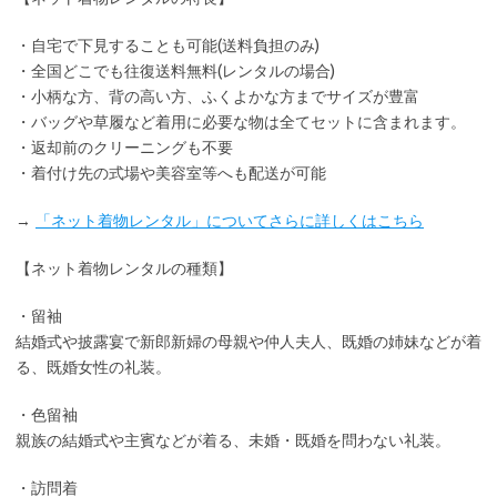
・
自宅で下見
することも可能(送料負担のみ)
・全国どこでも
往復送料無料
(レンタルの場合)
・小柄な方、背の高い方、ふくよかな方までサイズが豊富
・バッグや草履など着用に
必要な物は全てセット
に含まれます。
・返却前の
クリーニングも不要
・着付け先の式場や美容室等へも配送が可能
→
「ネット着物レンタル」についてさらに詳しくはこちら
【ネット着物レンタルの種類】
・留袖
結婚式や披露宴で新郎新婦の母親や仲人夫人、既婚の姉妹などが着
る、既婚女性の礼装。
・色留袖
親族の結婚式や主賓などが着る、未婚・既婚を問わない礼装。
・訪問着