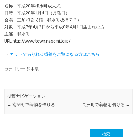
名称：平成28年和水町成人式
日時：平成28年1月4日（月曜日）
会場：三加和公民館（和水町板楠７６）
対象：平成7年4月2日から平成8年4月1日生まれの方
主催：和水町
URL:http://www.town.nagomi.lg.jp/
→
ネットで借りれる振袖をご覧になる方はこちら
カテゴリー:
熊本県
投稿ナビゲーション
←
南関町で着物を借りる
長洲町で着物を借りる
→
検