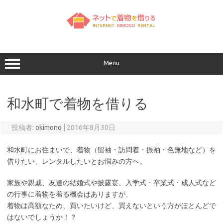
コ
ン
テ
ン
ツ
へ
ス
キ
ッ
Menu
プ
和水町で着物を借りる
投稿者:
okimono
|
2016年8月30日
和水町にお住まいで、着物（留袖・訪問着・振袖・色無地など）を
借りたい、レンタルしたいとお悩みの方へ。
家族や親戚、友達の結婚式や披露宴、入学式・卒業式・成人式など
の行事に着物を着る機会はありますが、
着物は高額なため、買いたいけど、買えないという方がほとんどで
はないでしょうか！？