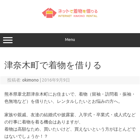
コ
ン
テ
ン
ツ
へ
ス
キ
ッ
Menu
プ
津奈木町で着物を借りる
投稿者:
okimono
|
2016年9月9日
熊本県葦北郡津奈木町にお住まいで、着物（留袖・訪問着・振袖・
色無地など）を借りたい、レンタルしたいとお悩みの方へ。
家族や親戚、友達の結婚式や披露宴、入学式・卒業式・成人式など
の行事に着物を着る機会はありますが、
着物は高額なため、買いたいけど、買えないという方がほとんどで
はないでしょうか！？