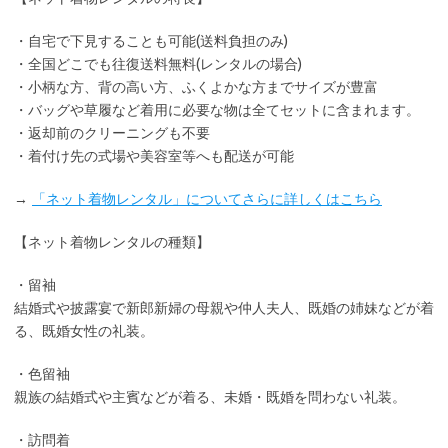
・
自宅で下見
することも可能(送料負担のみ)
・全国どこでも
往復送料無料
(レンタルの場合)
・小柄な方、背の高い方、ふくよかな方までサイズが豊富
・バッグや草履など着用に
必要な物は全てセット
に含まれます。
・返却前の
クリーニングも不要
・着付け先の式場や美容室等へも配送が可能
→
「ネット着物レンタル」についてさらに詳しくはこちら
【ネット着物レンタルの種類】
・留袖
結婚式や披露宴で新郎新婦の母親や仲人夫人、既婚の姉妹などが着
る、既婚女性の礼装。
・色留袖
親族の結婚式や主賓などが着る、未婚・既婚を問わない礼装。
・訪問着