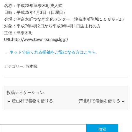
名称：平成28年津奈木町成人式
日時：平成28年1月3日（日曜日）
会場：津奈木町つなぎ文化センター（津奈木町岩城１５８８−２）
対象：平成7年4月2日から平成8年4月1日生まれの方
主催：津奈木町
URL:http://www.town.tsunagi.lg.jp/
→
ネットで借りれる振袖をご覧になる方はこちら
カテゴリー:
熊本県
投稿ナビゲーション
←
産山村で着物を借りる
芦北町で着物を借りる
→
検