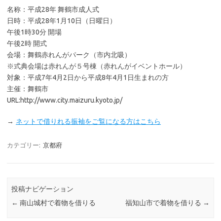
名称：平成28年 舞鶴市成人式
日時：平成28年1月10日（日曜日）
午後1時30分 開場
午後2時 開式
会場：舞鶴赤れんがパーク（市内北吸）
※式典会場は赤れんが５号棟（赤れんがイベントホール）
対象：平成7年4月2日から平成8年4月1日生まれの方
主催：舞鶴市
URL:http://www.city.maizuru.kyoto.jp/
→
ネットで借りれる振袖をご覧になる方はこちら
カテゴリー:
京都府
投稿ナビゲーション
←
南山城村で着物を借りる
福知山市で着物を借りる
→