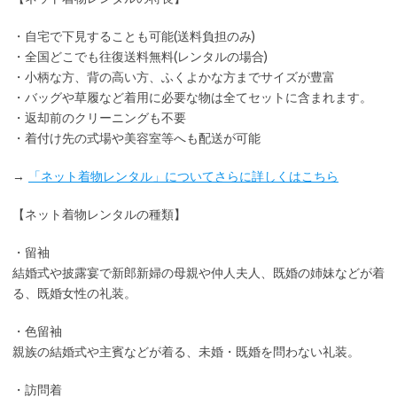
・
自宅で下見
することも可能(送料負担のみ)
・全国どこでも
往復送料無料
(レンタルの場合)
・小柄な方、背の高い方、ふくよかな方までサイズが豊富
・バッグや草履など着用に
必要な物は全てセット
に含まれます。
・返却前の
クリーニングも不要
・着付け先の式場や美容室等へも配送が可能
→
「ネット着物レンタル」についてさらに詳しくはこちら
【ネット着物レンタルの種類】
・留袖
結婚式や披露宴で新郎新婦の母親や仲人夫人、既婚の姉妹などが着
る、既婚女性の礼装。
・色留袖
親族の結婚式や主賓などが着る、未婚・既婚を問わない礼装。
・訪問着