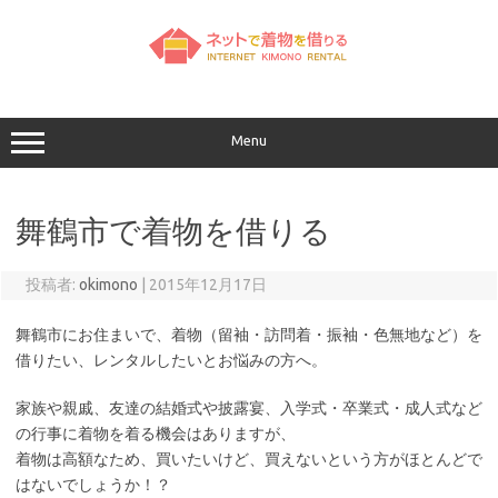
コ
ン
テ
ン
ツ
へ
ス
キ
ッ
Menu
プ
舞鶴市で着物を借りる
投稿者:
okimono
|
2015年12月17日
舞鶴市にお住まいで、着物（留袖・訪問着・振袖・色無地など）を
借りたい、レンタルしたいとお悩みの方へ。
家族や親戚、友達の結婚式や披露宴、入学式・卒業式・成人式など
の行事に着物を着る機会はありますが、
着物は高額なため、買いたいけど、買えないという方がほとんどで
はないでしょうか！？