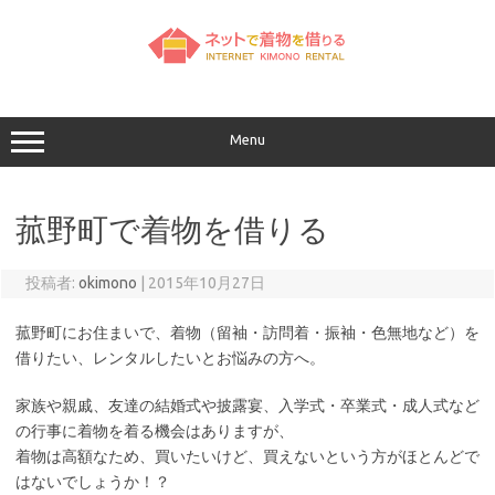
コ
ン
テ
ン
ツ
へ
ス
キ
ッ
Menu
プ
菰野町で着物を借りる
投稿者:
okimono
|
2015年10月27日
菰野町にお住まいで、着物（留袖・訪問着・振袖・色無地など）を
借りたい、レンタルしたいとお悩みの方へ。
家族や親戚、友達の結婚式や披露宴、入学式・卒業式・成人式など
の行事に着物を着る機会はありますが、
着物は高額なため、買いたいけど、買えないという方がほとんどで
はないでしょうか！？