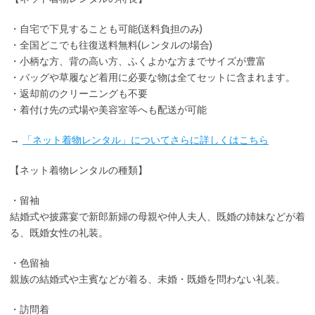
・
自宅で下見
することも可能(送料負担のみ)
・全国どこでも
往復送料無料
(レンタルの場合)
・小柄な方、背の高い方、ふくよかな方までサイズが豊富
・バッグや草履など着用に
必要な物は全てセット
に含まれます。
・返却前の
クリーニングも不要
・着付け先の式場や美容室等へも配送が可能
→
「ネット着物レンタル」についてさらに詳しくはこちら
【ネット着物レンタルの種類】
・留袖
結婚式や披露宴で新郎新婦の母親や仲人夫人、既婚の姉妹などが着
る、既婚女性の礼装。
・色留袖
親族の結婚式や主賓などが着る、未婚・既婚を問わない礼装。
・訪問着