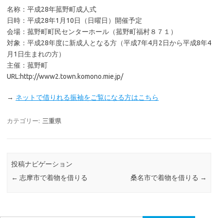
名称：平成28年菰野町成人式
日時：平成28年1月10日（日曜日）開催予定
会場：菰野町町民センターホール（菰野町福村８７１）
対象：平成28年度に新成人となる方（平成7年4月2日から平成8年4
月1日生まれの方）
主催：菰野町
URL:http://www2.town.komono.mie.jp/
→
ネットで借りれる振袖をご覧になる方はこちら
カテゴリー:
三重県
投稿ナビゲーション
←
志摩市で着物を借りる
桑名市で着物を借りる
→