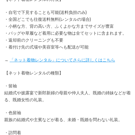
・
自宅で下見
することも可能(送料負担のみ)
・全国どこでも
往復送料無料
(レンタルの場合)
・小柄な方、背の高い方、ふくよかな方までサイズが豊富
・バッグや草履など着用に
必要な物は全てセット
に含まれます。
・返却前の
クリーニングも不要
・着付け先の式場や美容室等へも配送が可能
→
「ネット着物レンタル」についてさらに詳しくはこちら
【ネット着物レンタルの種類】
・留袖
結婚式や披露宴で新郎新婦の母親や仲人夫人、既婚の姉妹などが着
る、既婚女性の礼装。
・色留袖
親族の結婚式や主賓などが着る、未婚・既婚を問わない礼装。
・訪問着