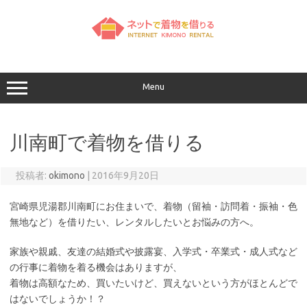
コ
ン
テ
ン
ツ
へ
ス
キ
ッ
Menu
プ
川南町で着物を借りる
投稿者:
okimono
|
2016年9月20日
宮崎県児湯郡川南町にお住まいで、着物（留袖・訪問着・振袖・色
無地など）を借りたい、レンタルしたいとお悩みの方へ。
家族や親戚、友達の結婚式や披露宴、入学式・卒業式・成人式など
の行事に着物を着る機会はありますが、
着物は高額なため、買いたいけど、買えないという方がほとんどで
はないでしょうか！？