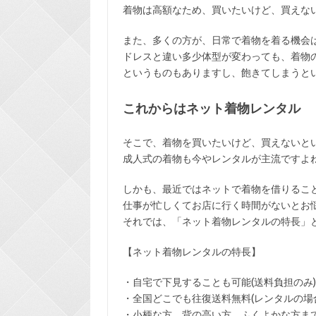
着物は高額なため、買いたいけど、買えな
また、多くの方が、日常で着物を着る機会
ドレスと違い多少体型が変わっても、着物
というものもありますし、飽きてしまうと
これからはネット着物レンタル
そこで、着物を買いたいけど、買えないと
成人式の着物も今やレンタルが主流ですよ
しかも、最近ではネットで着物を借りるこ
仕事が忙しくてお店に行く時間がないとお
それでは、「ネット着物レンタルの特長」
【ネット着物レンタルの特長】
・
自宅で下見
することも可能(送料負担のみ)
・全国どこでも
往復送料無料
(レンタルの場
・小柄な方、背の高い方、ふくよかな方ま