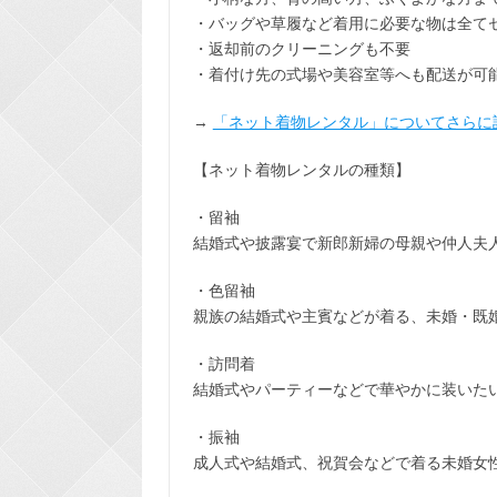
・バッグや草履など着用に
必要な物は全て
・返却前の
クリーニングも不要
・着付け先の式場や美容室等へも配送が可
→
「ネット着物レンタル」についてさらに
【ネット着物レンタルの種類】
・留袖
結婚式や披露宴で新郎新婦の母親や仲人夫
・色留袖
親族の結婚式や主賓などが着る、未婚・既
・訪問着
結婚式やパーティーなどで華やかに装いた
・振袖
成人式や結婚式、祝賀会などで着る未婚女