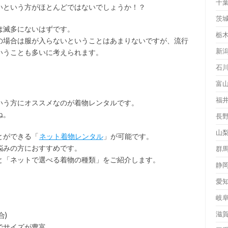
千
いという方がほとんどではないでしょうか！？
茨
は滅多にないはずです。
栃
の場合は服が入らないということはあまりないですが、流行
新
いうことも多いに考えられます。
石
富
福
いう方にオススメなのが着物レンタルです。
ね。
長
山
とができる「
ネット着物レンタル
」が可能です。
悩みの方におすすめです。
群
と「ネットで選べる着物の種類」をご紹介します。
静
愛
岐
滋
合)
でサイズが豊富