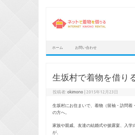
コ
ン
テ
ン
ツ
へ
ス
キ
ッ
プ
ホーム
お問い合わせ
生坂村で着物を借り
投稿者:
okimono
|
2015年12月23日
生坂村にお住まいで、着物（留袖・訪問着
の方へ。
家族や親戚、友達の結婚式や披露宴、入学
が、