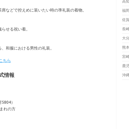
高
茶席などで控えめに装いたい時の準礼装の着物。
福
佐
織らせる祝い着。
長
大
熊
る、和服における男性の礼装。
宮
こちら
鹿
式情報
沖
804）
生まれの方