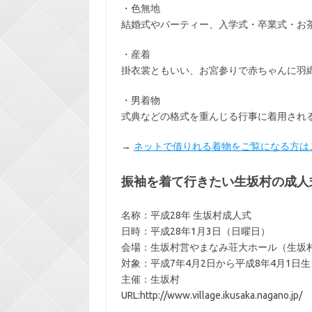
・色無地
結婚式やパーティー、入学式・卒業式・お
・産着
掛衣裳ともいい、お宮参りで赤ちゃんに羽
・男着物
式典などの格式を重んじる行事に着用され
→
ネットで借りれる着物をご覧になる方は
振袖を着て行きたい生坂村の成人
名称：平成28年 生坂村成人式
日時：平成28年1月3日（日曜日）
会場：生坂村営やまなみ荘大ホール（生坂村5
対象：平成7年4月2日から平成8年4月1日
主催：生坂村
URL:http://www.village.ikusaka.nagano.jp/