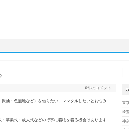
検
る
索:
0件のコメント
・振袖・色無地など）を借りたい、レンタルしたいとお悩み
東
埼
式・卒業式・成人式などの行事に着物を着る機会はあります
神