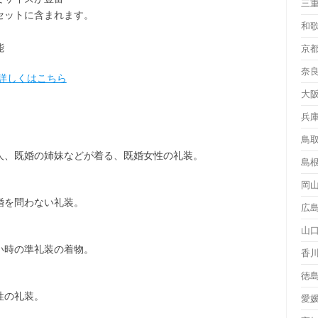
三
セット
に含まれます。
和
能
京
奈
詳しくはこちら
大
兵
鳥
人、既婚の姉妹などが着る、既婚女性の礼装。
島
岡
婚を問わない礼装。
広
山
い時の準礼装の着物。
香
徳
性の礼装。
愛