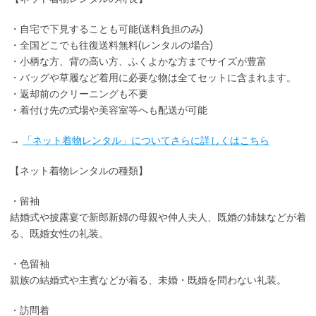
・
自宅で下見
することも可能(送料負担のみ)
・全国どこでも
往復送料無料
(レンタルの場合)
・小柄な方、背の高い方、ふくよかな方までサイズが豊富
・バッグや草履など着用に
必要な物は全てセット
に含まれます。
・返却前の
クリーニングも不要
・着付け先の式場や美容室等へも配送が可能
→
「ネット着物レンタル」についてさらに詳しくはこちら
【ネット着物レンタルの種類】
・留袖
結婚式や披露宴で新郎新婦の母親や仲人夫人、既婚の姉妹などが着
る、既婚女性の礼装。
・色留袖
親族の結婚式や主賓などが着る、未婚・既婚を問わない礼装。
・訪問着