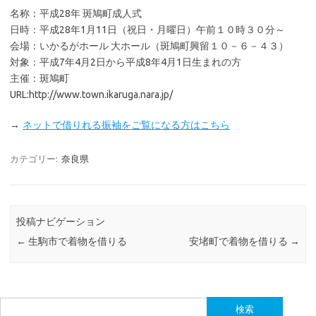
名称：平成28年 斑鳩町成人式
日時：平成28年1月11日（祝日・月曜日）午前１０時３０分～
会場：いかるがホール 大ホール（斑鳩町興留１０－６－４３）
対象：平成7年4月2日から平成8年4月1日生まれの方
主催：斑鳩町
URL:http://www.town.ikaruga.nara.jp/
→
ネットで借りれる振袖をご覧になる方はこちら
カテゴリー:
奈良県
投稿ナビゲーション
←
生駒市で着物を借りる
安堵町で着物を借りる
→
検