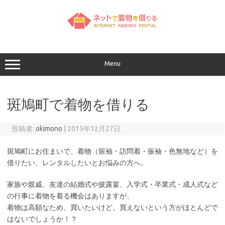
コ
ン
テ
ン
ツ
へ
ス
キ
ッ
Menu
プ
斑鳩町で着物を借りる
投稿者:
okimono
|
2015年12月27日
斑鳩町にお住まいで、着物（留袖・訪問着・振袖・色無地など）を
借りたい、レンタルしたいとお悩みの方へ。
家族や親戚、友達の結婚式や披露宴、入学式・卒業式・成人式など
の行事に着物を着る機会はありますが、
着物は高額なため、買いたいけど、買えないという方がほとんどで
はないでしょうか！？