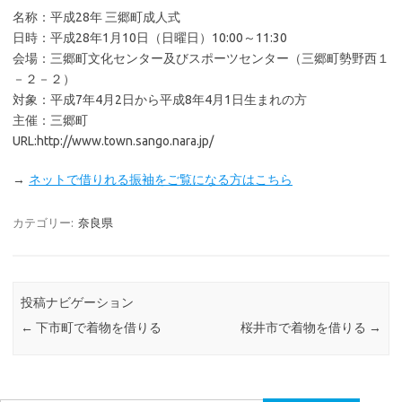
名称：平成28年 三郷町成人式
日時：平成28年1月10日（日曜日）10:00～11:30
会場：三郷町文化センター及びスポーツセンター（三郷町勢野西１
－２－２）
対象：平成7年4月2日から平成8年4月1日生まれの方
主催：三郷町
URL:http://www.town.sango.nara.jp/
→
ネットで借りれる振袖をご覧になる方はこちら
カテゴリー:
奈良県
投稿ナビゲーション
←
下市町で着物を借りる
桜井市で着物を借りる
→