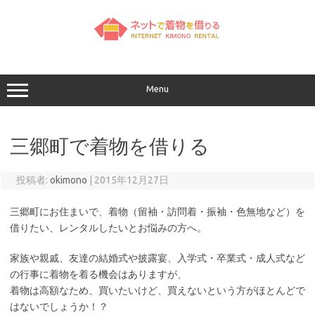
コ
ン
テ
ン
ツ
へ
ス
キ
ッ
Menu
プ
三郷町で着物を借りる
投稿者:
okimono
|
2015年12月27日
三郷町にお住まいで、着物（留袖・訪問着・振袖・色無地など）を
借りたい、レンタルしたいとお悩みの方へ。
家族や親戚、友達の結婚式や披露宴、入学式・卒業式・成人式など
の行事に着物を着る機会はありますが、
着物は高額なため、買いたいけど、買えないという方がほとんどで
はないでしょうか！？