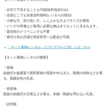
・
自宅で下見
することも可能(送料負担のみ)
・全国どこでも
往復送料無料
(レンタルの場合)
・小柄な方、背の高い方、ふくよかな方までサイズが豊富
・バッグや草履など着用に
必要な物は全てセット
に含まれます。
・返却前の
クリーニングも不要
・着付け先の式場や美容室等へも配送が可能
→
「ネット着物レンタル」についてさらに詳しくはこちら
【ネット着物レンタルの種類】
・留袖
結婚式や披露宴で新郎新婦の母親や仲人夫人、既婚の姉妹などが着
る、既婚女性の礼装。
・色留袖
親族の結婚式や主賓などが着る、未婚・既婚を問わない礼装。
・訪問着