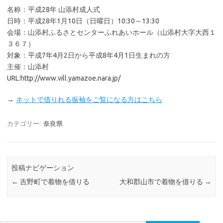
名称：平成28年 山添村成人式
日時：平成28年1月10日（日曜日）10:30～13:30
会場：山添村ふるさとセンターふれあいホール（山添村大字大西１
３６７）
対象：平成7年4月2日から平成8年4月1日生まれの方
主催：山添村
URL:http://www.vill.yamazoe.nara.jp/
→
ネットで借りれる振袖をご覧になる方はこちら
カテゴリー:
奈良県
投稿ナビゲーション
←
吉野町で着物を借りる
大和郡山市で着物を借りる
→