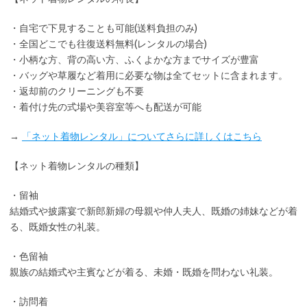
・
自宅で下見
することも可能(送料負担のみ)
・全国どこでも
往復送料無料
(レンタルの場合)
・小柄な方、背の高い方、ふくよかな方までサイズが豊富
・バッグや草履など着用に
必要な物は全てセット
に含まれます。
・返却前の
クリーニングも不要
・着付け先の式場や美容室等へも配送が可能
→
「ネット着物レンタル」についてさらに詳しくはこちら
【ネット着物レンタルの種類】
・留袖
結婚式や披露宴で新郎新婦の母親や仲人夫人、既婚の姉妹などが着
る、既婚女性の礼装。
・色留袖
親族の結婚式や主賓などが着る、未婚・既婚を問わない礼装。
・訪問着