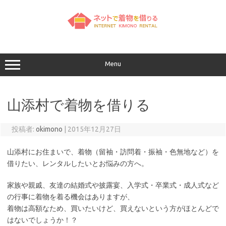
コ
ン
テ
ン
ツ
へ
ス
キ
ッ
Menu
プ
山添村で着物を借りる
投稿者:
okimono
|
2015年12月27日
山添村にお住まいで、着物（留袖・訪問着・振袖・色無地など）を
借りたい、レンタルしたいとお悩みの方へ。
家族や親戚、友達の結婚式や披露宴、入学式・卒業式・成人式など
の行事に着物を着る機会はありますが、
着物は高額なため、買いたいけど、買えないという方がほとんどで
はないでしょうか！？