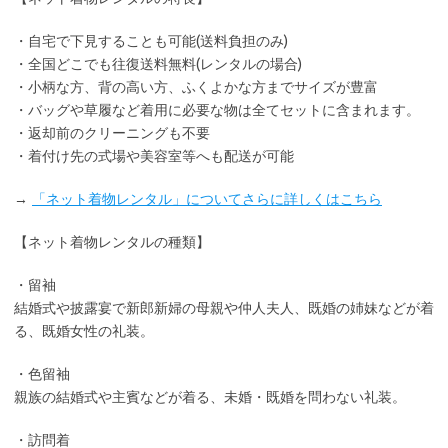
・
自宅で下見
することも可能(送料負担のみ)
・全国どこでも
往復送料無料
(レンタルの場合)
・小柄な方、背の高い方、ふくよかな方までサイズが豊富
・バッグや草履など着用に
必要な物は全てセット
に含まれます。
・返却前の
クリーニングも不要
・着付け先の式場や美容室等へも配送が可能
→
「ネット着物レンタル」についてさらに詳しくはこちら
【ネット着物レンタルの種類】
・留袖
結婚式や披露宴で新郎新婦の母親や仲人夫人、既婚の姉妹などが着
る、既婚女性の礼装。
・色留袖
親族の結婚式や主賓などが着る、未婚・既婚を問わない礼装。
・訪問着