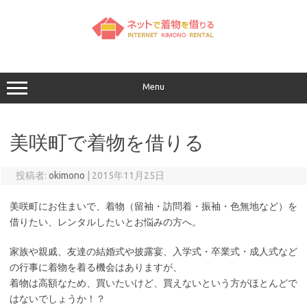
コ
ン
テ
ン
ツ
へ
ス
キ
ッ
Menu
プ
美咲町で着物を借りる
投稿者:
okimono
|
2015年11月25日
美咲町にお住まいで、着物（留袖・訪問着・振袖・色無地など）を
借りたい、レンタルしたいとお悩みの方へ。
家族や親戚、友達の結婚式や披露宴、入学式・卒業式・成人式など
の行事に着物を着る機会はありますが、
着物は高額なため、買いたいけど、買えないという方がほとんどで
はないでしょうか！？