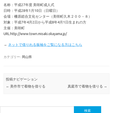
名称：平成27年度 美咲町成人式
日時：平成28年1月10日（日曜日）
会場：柵原総合文化センター（美咲町久木２００－８）
対象：平成7年4月2日から平成8年4月1日生まれの方
主催：美咲町
URL:http://www.town.misaki.okayama.jp/
→
ネットで借りれる振袖をご覧になる方はこちら
カテゴリー:
岡山県
投稿ナビゲーション
←
美作市で着物を借りる
真庭市で着物を借りる
→
検