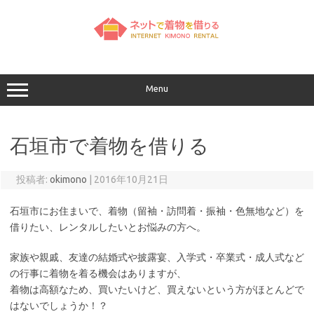
コ
ン
テ
ン
ツ
へ
ス
キ
ッ
Menu
プ
石垣市で着物を借りる
投稿者:
okimono
|
2016年10月21日
石垣市にお住まいで、着物（留袖・訪問着・振袖・色無地など）を
借りたい、レンタルしたいとお悩みの方へ。
家族や親戚、友達の結婚式や披露宴、入学式・卒業式・成人式など
の行事に着物を着る機会はありますが、
着物は高額なため、買いたいけど、買えないという方がほとんどで
はないでしょうか！？