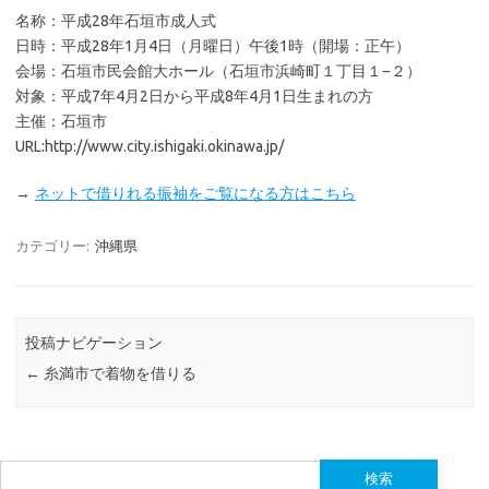
名称：平成28年石垣市成人式
日時：平成28年1月4日（月曜日）午後1時（開場：正午）
会場：石垣市民会館大ホール（石垣市浜崎町１丁目１−２）
対象：平成7年4月2日から平成8年4月1日生まれの方
主催：石垣市
URL:http://www.city.ishigaki.okinawa.jp/
→
ネットで借りれる振袖をご覧になる方はこちら
カテゴリー:
沖縄県
投稿ナビゲーション
←
糸満市で着物を借りる
検