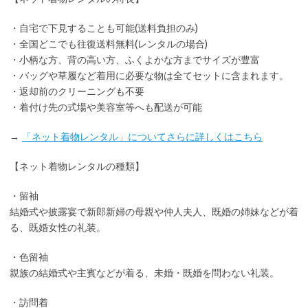
・
自宅で下見
することも可能(送料負担のみ)
・全国どこでも
往復送料無料
(レンタルの場合)
・小柄な方、背の高い方、ふくよかな方までサイズが豊富
・バッグや草履など着用に
必要な物は全てセット
に含まれます。
・返却前の
クリーニングも不要
・着付け先の式場や美容室等へも配送が可能
→
「ネット着物レンタル」についてさらに詳しくはこちら
【ネット着物レンタルの種類】
・留袖
結婚式や披露宴で新郎新婦の母親や仲人夫人、既婚の姉妹などが着
る、既婚女性の礼装。
・色留袖
親族の結婚式や主賓などが着る、未婚・既婚を問わない礼装。
・訪問着