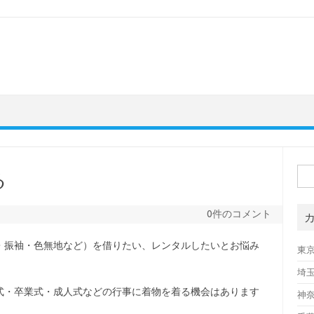
検
る
索:
0件のコメント
・振袖・色無地など）を借りたい、レンタルしたいとお悩み
東
埼
式・卒業式・成人式などの行事に着物を着る機会はあります
神