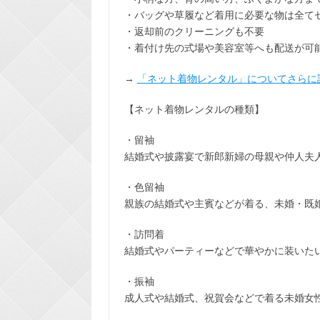
・バッグや草履など着用に
必要な物は全て
・返却前の
クリーニングも不要
・着付け先の式場や美容室等へも配送が可
→
「ネット着物レンタル」についてさらに
【ネット着物レンタルの種類】
・留袖
結婚式や披露宴で新郎新婦の母親や仲人夫
・色留袖
親族の結婚式や主賓などが着る、未婚・既
・訪問着
結婚式やパーティーなどで華やかに装いた
・振袖
成人式や結婚式、祝賀会などで着る未婚女