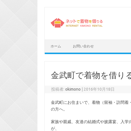
コ
ン
テ
ン
ツ
へ
ス
キ
ッ
プ
ホーム
お問い合わせ
金武町で着物を借り
投稿者:
okimono
|
2016年10月18日
金武町にお住まいで、着物（留袖・訪問着
の方へ。
家族や親戚、友達の結婚式や披露宴、入学
が、