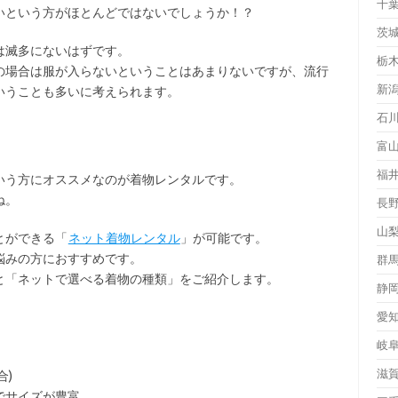
千
いという方がほとんどではないでしょうか！？
茨
は滅多にないはずです。
栃
の場合は服が入らないということはあまりないですが、流行
新
いうことも多いに考えられます。
石
富
福
いう方にオススメなのが着物レンタルです。
ね。
長
山
とができる「
ネット着物レンタル
」が可能です。
悩みの方におすすめです。
群
と「ネットで選べる着物の種類」をご紹介します。
静
愛
岐
滋
合)
でサイズが豊富