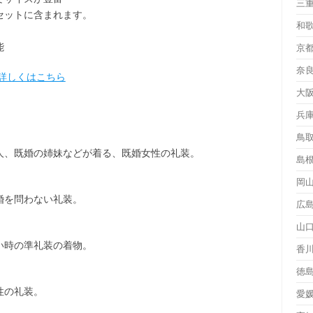
三
セット
に含まれます。
和
能
京
奈
詳しくはこちら
大
兵
鳥
人、既婚の姉妹などが着る、既婚女性の礼装。
島
岡
婚を問わない礼装。
広
山
い時の準礼装の着物。
香
徳
性の礼装。
愛