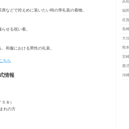
高
茶席などで控えめに装いたい時の準礼装の着物。
福
佐
織らせる祝い着。
長
大
熊
る、和服における男性の礼装。
宮
こちら
鹿
式情報
沖
７５８）
生まれの方