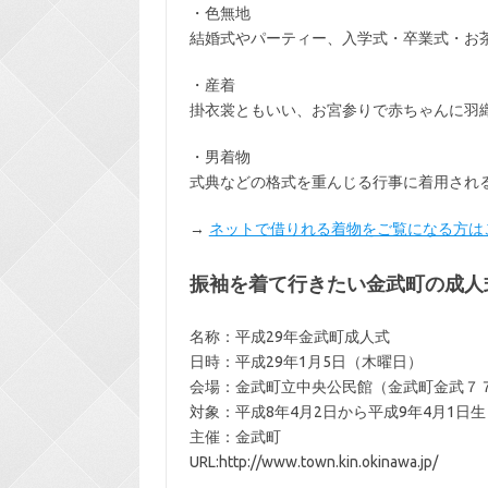
・色無地
結婚式やパーティー、入学式・卒業式・お
・産着
掛衣裳ともいい、お宮参りで赤ちゃんに羽
・男着物
式典などの格式を重んじる行事に着用され
→
ネットで借りれる着物をご覧になる方は
振袖を着て行きたい金武町の成人
名称：平成29年金武町成人式
日時：平成29年1月5日（木曜日）
会場：金武町立中央公民館（金武町金武７
対象：平成8年4月2日から平成9年4月1日
主催：金武町
URL:http://www.town.kin.okinawa.jp/