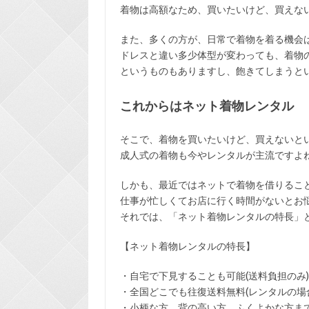
着物は高額なため、買いたいけど、買えな
また、多くの方が、日常で着物を着る機会
ドレスと違い多少体型が変わっても、着物
というものもありますし、飽きてしまうと
これからはネット着物レンタル
そこで、着物を買いたいけど、買えないと
成人式の着物も今やレンタルが主流ですよ
しかも、最近ではネットで着物を借りるこ
仕事が忙しくてお店に行く時間がないとお
それでは、「ネット着物レンタルの特長」
【ネット着物レンタルの特長】
・
自宅で下見
することも可能(送料負担のみ)
・全国どこでも
往復送料無料
(レンタルの場
・小柄な方、背の高い方、ふくよかな方ま