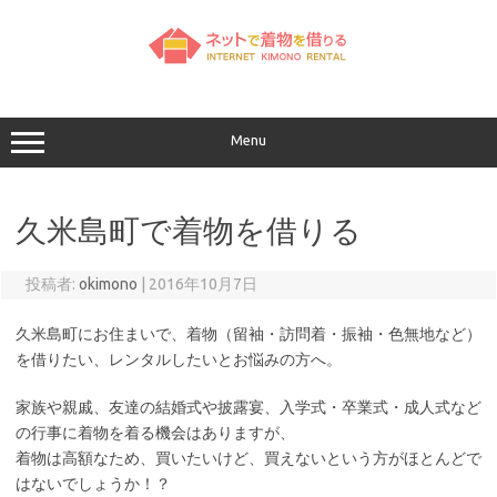
コ
ン
テ
ン
ツ
へ
ス
キ
ッ
Menu
プ
久米島町で着物を借りる
投稿者:
okimono
|
2016年10月7日
久米島町にお住まいで、着物（留袖・訪問着・振袖・色無地など）
を借りたい、レンタルしたいとお悩みの方へ。
家族や親戚、友達の結婚式や披露宴、入学式・卒業式・成人式など
の行事に着物を着る機会はありますが、
着物は高額なため、買いたいけど、買えないという方がほとんどで
はないでしょうか！？