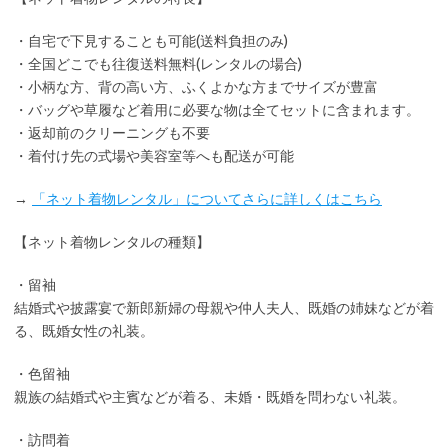
・
自宅で下見
することも可能(送料負担のみ)
・全国どこでも
往復送料無料
(レンタルの場合)
・小柄な方、背の高い方、ふくよかな方までサイズが豊富
・バッグや草履など着用に
必要な物は全てセット
に含まれます。
・返却前の
クリーニングも不要
・着付け先の式場や美容室等へも配送が可能
→
「ネット着物レンタル」についてさらに詳しくはこちら
【ネット着物レンタルの種類】
・留袖
結婚式や披露宴で新郎新婦の母親や仲人夫人、既婚の姉妹などが着
る、既婚女性の礼装。
・色留袖
親族の結婚式や主賓などが着る、未婚・既婚を問わない礼装。
・訪問着