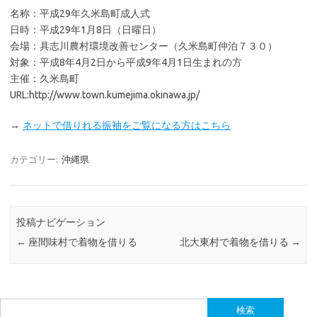
名称：平成29年久米島町成人式
日時：平成29年1月8日（日曜日）
会場：具志川農村環境改善センター（久米島町仲泊７３０）
対象：平成8年4月2日から平成9年4月1日生まれの方
主催：久米島町
URL:http://www.town.kumejima.okinawa.jp/
→
ネットで借りれる振袖をご覧になる方はこちら
カテゴリー:
沖縄県
投稿ナビゲーション
←
座間味村で着物を借りる
北大東村で着物を借りる
→
検