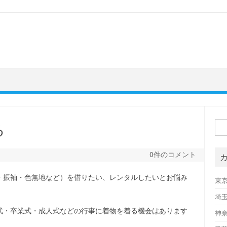
検
る
索:
0件のコメント
・振袖・色無地など）を借りたい、レンタルしたいとお悩み
東
埼
式・卒業式・成人式などの行事に着物を着る機会はあります
神