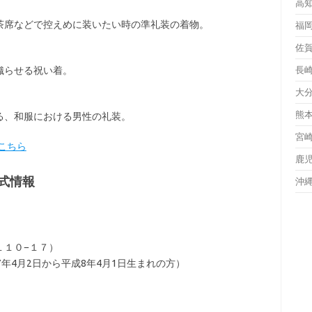
高
茶席などで控えめに装いたい時の準礼装の着物。
福
佐
織らせる祝い着。
長
大
熊
る、和服における男性の礼装。
宮
こちら
鹿
式情報
沖
１１０−１７）
年4月2日から平成8年4月1日生まれの方）