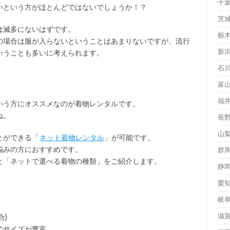
千
いという方がほとんどではないでしょうか！？
茨
は滅多にないはずです。
栃
の場合は服が入らないということはあまりないですが、流行
新
いうことも多いに考えられます。
石
富
福
いう方にオススメなのが着物レンタルです。
ね。
長
山
とができる「
ネット着物レンタル
」が可能です。
悩みの方におすすめです。
群
と「ネットで選べる着物の種類」をご紹介します。
静
愛
岐
滋
合)
でサイズが豊富