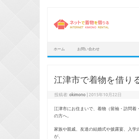
コ
ン
テ
ン
ツ
へ
ス
キ
ッ
プ
ホーム
お問い合わせ
江津市で着物を借り
投稿者:
okimono
|
2015年10月22日
江津市にお住まいで、着物（留袖・訪問着
の方へ。
家族や親戚、友達の結婚式や披露宴、入学
が、