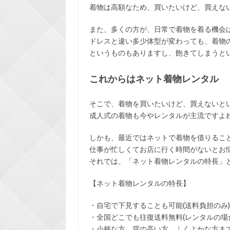
着物は高額なため、買いたいけど、買えな
また、多くの方が、日常で着物を着る機会
ドレスと違い多少体型が変わっても、着物
というものもありますし、飽きてしまうと
これからはネット着物レンタル
そこで、着物を買いたいけど、買えないと
成人式の着物も今やレンタルが主流ですよ
しかも、最近ではネットで着物を借りるこ
仕事が忙しくてお店に行く時間がないとお
それでは、「ネット着物レンタルの特長」
【ネット着物レンタルの特長】
・
自宅で下見
することも可能(送料負担のみ)
・全国どこでも
往復送料無料
(レンタルの場
・小柄な方、背の高い方、ふくよかな方ま