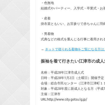
・色無地
結婚式やパーティー、入学式・卒業式・お
・産着
掛衣裳ともいい、お宮参りで赤ちゃんに羽
・男着物
式典などの格式を重んじる行事に着用され
→
ネットで借りれる着物をご覧になる方は
振袖を着て行きたい江津市の成人
名称：平成28年江津市成人式
日時：平成28年1月2日（土曜日）開催予定
会場：総合市民センター（江津市江津町１
対象：平成28年度に新成人となる方（平成7
主催：江津市
URL:http://www.city.gotsu.lg.jp/