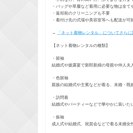
・バッグや草履など着用に
必要な物は全て
・返却前の
クリーニングも不要
・着付け先の式場や美容室等へも配送が可
→
「ネット着物レンタル」についてさらに
【ネット着物レンタルの種類】
・留袖
結婚式や披露宴で新郎新婦の母親や仲人夫
・色留袖
親族の結婚式や主賓などが着る、未婚・既
・訪問着
結婚式やパーティーなどで華やかに装いた
・振袖
成人式や結婚式、祝賀会などで着る未婚女