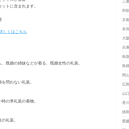
三
セット
に含まれます。
和
能
京
奈
詳しくはこちら
大
兵
鳥
人、既婚の姉妹などが着る、既婚女性の礼装。
島
岡
婚を問わない礼装。
広
山
い時の準礼装の着物。
香
徳
性の礼装。
愛