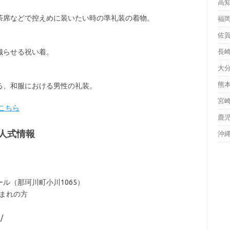
高
茶席などで控えめに装いたい時の準礼装の着物。
福
佐
織らせる祝い着。
長
大
熊
る、和服における男性の礼装。
宮
こちら
鹿
人式情報
沖
ル（那珂川町小川1065）
生まれの方
/