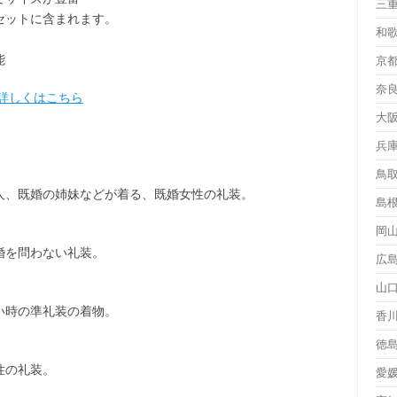
三
セット
に含まれます。
和
能
京
奈
詳しくはこちら
大
兵
鳥
人、既婚の姉妹などが着る、既婚女性の礼装。
島
岡
婚を問わない礼装。
広
山
い時の準礼装の着物。
香
徳
性の礼装。
愛