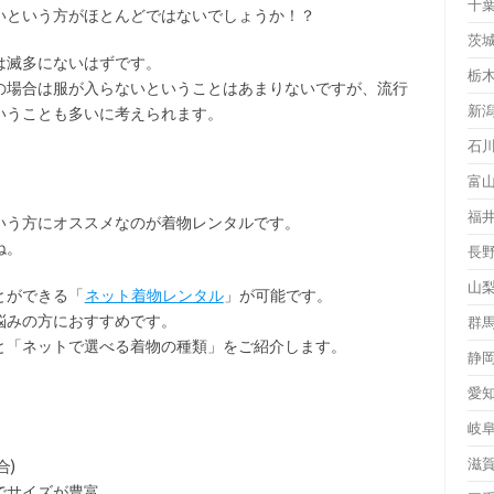
千
いという方がほとんどではないでしょうか！？
茨
は滅多にないはずです。
栃
の場合は服が入らないということはあまりないですが、流行
新
いうことも多いに考えられます。
石
富
福
いう方にオススメなのが着物レンタルです。
ね。
長
山
とができる「
ネット着物レンタル
」が可能です。
悩みの方におすすめです。
群
と「ネットで選べる着物の種類」をご紹介します。
静
愛
岐
滋
合)
でサイズが豊富