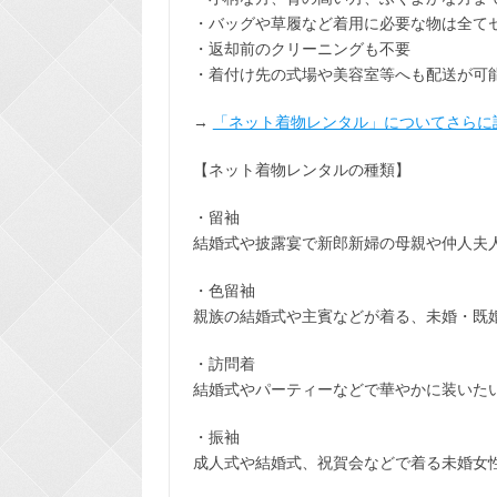
・バッグや草履など着用に
必要な物は全て
・返却前の
クリーニングも不要
・着付け先の式場や美容室等へも配送が可
→
「ネット着物レンタル」についてさらに
【ネット着物レンタルの種類】
・留袖
結婚式や披露宴で新郎新婦の母親や仲人夫
・色留袖
親族の結婚式や主賓などが着る、未婚・既
・訪問着
結婚式やパーティーなどで華やかに装いた
・振袖
成人式や結婚式、祝賀会などで着る未婚女