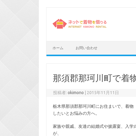
コ
ン
テ
ン
ツ
へ
ス
キ
ッ
プ
ホーム
お問い合わせ
那須郡那珂川町で着
投稿者:
okimono
|
2015年11月11日
栃木県那須郡那珂川町にお住まいで、着物
したいとお悩みの方へ。
家族や親戚、友達の結婚式や披露宴、入学
が、