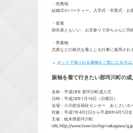
・色無地
結婚式やパーティー、入学式・卒業式・お
・産着
掛衣裳ともいい、お宮参りで赤ちゃんに羽
・男着物
式典などの格式を重んじる行事に着用され
→
ネットで借りれる着物をご覧になる方は
振袖を着て行きたい那珂川町の成
名称：平成28年 那珂川町成人式
日時：平成28年1月10日（日曜日）
会場：小川総合福祉センター あじさいホー
対象：平成7年4月2日から平成8年4月1日
主催：栃木県那珂川町
URL:http://www.town.tochigi-nakagawa.lg.jp