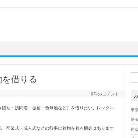
検
物を借りる
索:
0件のコメント
（留袖・訪問着・振袖・色無地など）を借りたい、レンタル
東
埼
式・卒業式・成人式などの行事に着物を着る機会はあります
神