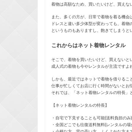
着物は高額なため、買いたいけど、買えな
また、多くの方が、日常で着物を着る機会
ドレスと違い多少体型が変わっても、着物
というものもありますし、飽きてしまうと
これからはネット着物レンタル
そこで、着物を買いたいけど、買えないと
成人式の着物も今やレンタルが主流ですよ
しかも、最近ではネットで着物を借りるこ
仕事が忙しくてお店に行く時間がないとお
それでは、「ネット着物レンタルの特長」
【ネット着物レンタルの特長】
・
自宅で下見
することも可能(送料負担のみ)
・全国どこでも
往復送料無料
(レンタルの場
・小柄な方、背の高い方、ふくよかな方ま