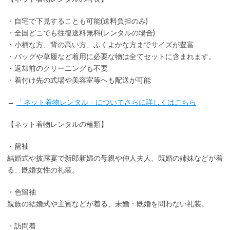
・
自宅で下見
することも可能(送料負担のみ)
・全国どこでも
往復送料無料
(レンタルの場合)
・小柄な方、背の高い方、ふくよかな方までサイズが豊富
・バッグや草履など着用に
必要な物は全てセット
に含まれます。
・返却前の
クリーニングも不要
・着付け先の式場や美容室等へも配送が可能
→
「ネット着物レンタル」についてさらに詳しくはこちら
【ネット着物レンタルの種類】
・留袖
結婚式や披露宴で新郎新婦の母親や仲人夫人、既婚の姉妹などが着
る、既婚女性の礼装。
・色留袖
親族の結婚式や主賓などが着る、未婚・既婚を問わない礼装。
・訪問着