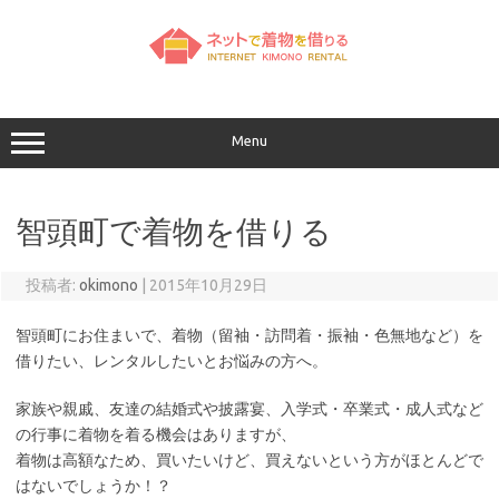
コ
ン
テ
ン
ツ
へ
ス
キ
ッ
Menu
プ
智頭町で着物を借りる
投稿者:
okimono
|
2015年10月29日
智頭町にお住まいで、着物（留袖・訪問着・振袖・色無地など）を
借りたい、レンタルしたいとお悩みの方へ。
家族や親戚、友達の結婚式や披露宴、入学式・卒業式・成人式など
の行事に着物を着る機会はありますが、
着物は高額なため、買いたいけど、買えないという方がほとんどで
はないでしょうか！？