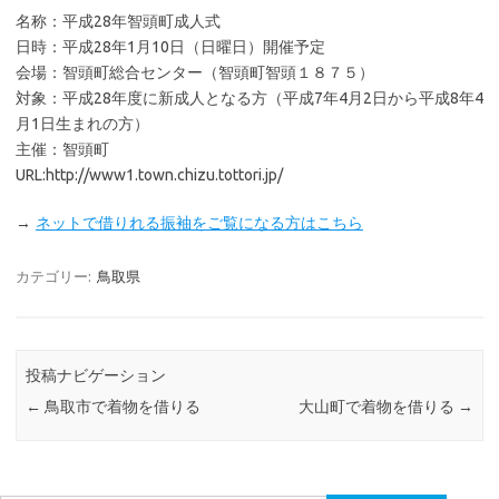
名称：平成28年智頭町成人式
日時：平成28年1月10日（日曜日）開催予定
会場：智頭町総合センター（智頭町智頭１８７５）
対象：平成28年度に新成人となる方（平成7年4月2日から平成8年4
月1日生まれの方）
主催：智頭町
URL:http://www1.town.chizu.tottori.jp/
→
ネットで借りれる振袖をご覧になる方はこちら
カテゴリー:
鳥取県
投稿ナビゲーション
←
鳥取市で着物を借りる
大山町で着物を借りる
→