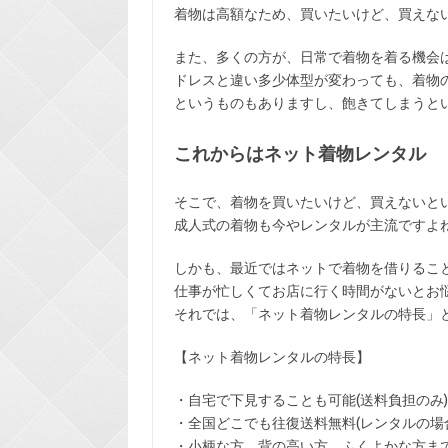
着物は高額なため、買いたいけど、買えな
また、多くの方が、日常で着物を着る機会
ドレスと違い多少体型が変わっても、着物
というものもありますし、飽きてしまうと
これからはネット着物レンタル
そこで、着物を買いたいけど、買えないと
成人式の着物も今やレンタルが主流ですよ
しかも、最近ではネットで着物を借りるこ
仕事が忙しくてお店に行く時間がないとお
それでは、「ネット着物レンタルの特長」
【ネット着物レンタルの特長】
・
自宅で下見
することも可能(送料負担のみ)
・全国どこでも
往復送料無料
(レンタルの場
・小柄な方、背の高い方、ふくよかな方ま