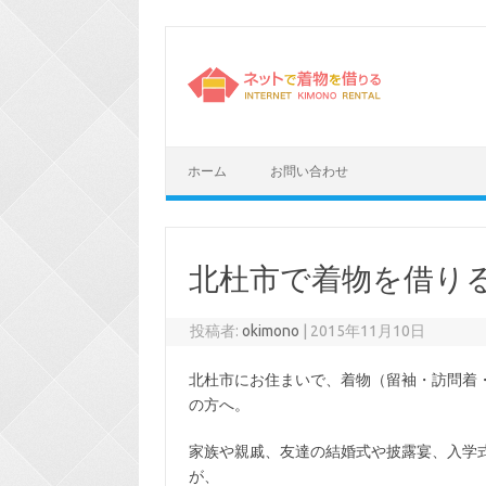
コ
ン
テ
ン
ツ
へ
ス
キ
ッ
プ
ホーム
お問い合わせ
北杜市で着物を借り
投稿者:
okimono
|
2015年11月10日
北杜市にお住まいで、着物（留袖・訪問着
の方へ。
家族や親戚、友達の結婚式や披露宴、入学
が、