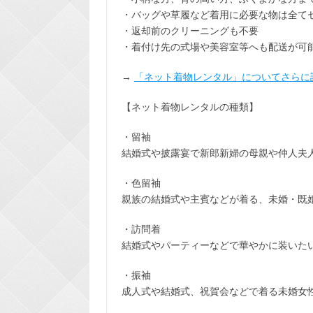
・バッグや草履など着用に
必要な物は全て
・返却前の
クリーニングも不要
・着付け先の式場や美容室等へも配送が可
→
「ネット着物レンタル」についてさらに
【ネット着物レンタルの種類】
・留袖
結婚式や披露宴で新郎新婦の母親や仲人夫
・色留袖
親族の結婚式や主賓などが着る、未婚・既
・訪問着
結婚式やパーティーなどで華やかに装いた
・振袖
成人式や結婚式、祝賀会などで着る未婚女