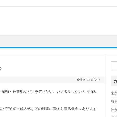
検
る
索:
0件のコメント
・振袖・色無地など）を借りたい、レンタルしたいとお悩み
東
埼
式・卒業式・成人式などの行事に着物を着る機会はあります
神