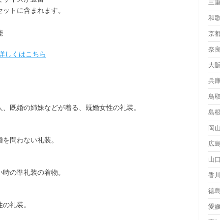
三
セット
に含まれます。
和
能
京
奈
詳しくはこちら
大
兵
鳥
人、既婚の姉妹などが着る、既婚女性の礼装。
島
岡
婚を問わない礼装。
広
山
い時の準礼装の着物。
香
徳
性の礼装。
愛