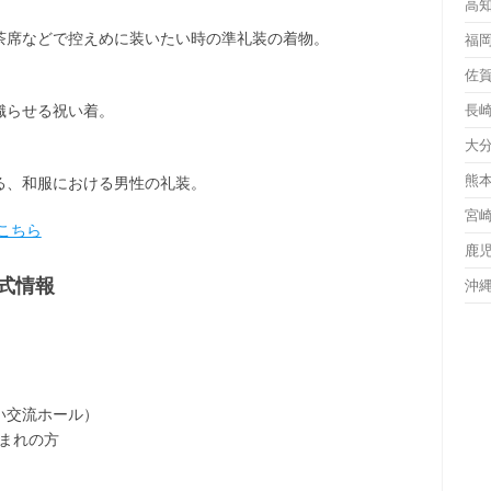
高
茶席などで控えめに装いたい時の準礼装の着物。
福
佐
織らせる祝い着。
長
大
熊
る、和服における男性の礼装。
宮
こちら
鹿
式情報
沖
い交流ホール）
生まれの方