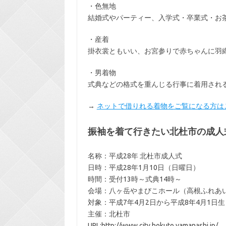
・色無地
結婚式やパーティー、入学式・卒業式・お
・産着
掛衣裳ともいい、お宮参りで赤ちゃんに羽
・男着物
式典などの格式を重んじる行事に着用され
→
ネットで借りれる着物をご覧になる方は
振袖を着て行きたい北杜市の成人
名称：平成28年 北杜市成人式
日時：平成28年1月10日（日曜日）
時間：受付13時～式典14時～
会場：八ヶ岳やまびこホール（高根ふれあ
対象：平成7年4月2日から平成8年4月1日
主催：北杜市
URL:http://www.city.hokuto.yamanashi.jp/