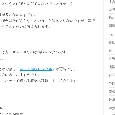
千
いという方がほとんどではないでしょうか！？
茨
は滅多にないはずです。
栃
の場合は服が入らないということはあまりないですが、流行
新
いうことも多いに考えられます。
石
富
福
いう方にオススメなのが着物レンタルです。
ね。
長
山
とができる「
ネット着物レンタル
」が可能です。
悩みの方におすすめです。
群
と「ネットで選べる着物の種類」をご紹介します。
静
愛
岐
滋
合)
でサイズが豊富