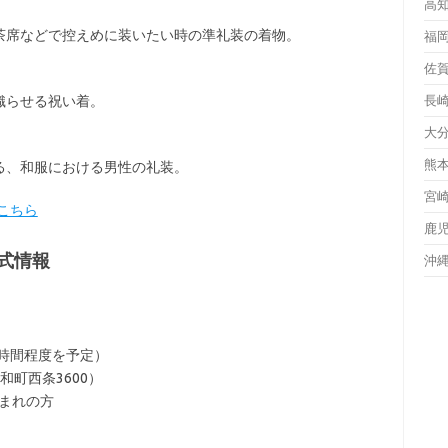
高
茶席などで控えめに装いたい時の準礼装の着物。
福
佐
織らせる祝い着。
長
大
熊
る、和服における男性の礼装。
宮
こちら
鹿
式情報
沖
1時間程度を予定）
町西条3600）
生まれの方