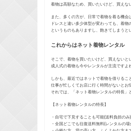
着物は高額なため、買いたいけど、買えな
また、多くの方が、日常で着物を着る機会
ドレスと違い多少体型が変わっても、着物
というものもありますし、飽きてしまうと
これからはネット着物レンタル
そこで、着物を買いたいけど、買えないと
成人式の着物も今やレンタルが主流ですよ
しかも、最近ではネットで着物を借りるこ
仕事が忙しくてお店に行く時間がないとお
それでは、「ネット着物レンタルの特長」
【ネット着物レンタルの特長】
・
自宅で下見
することも可能(送料負担のみ)
・全国どこでも
往復送料無料
(レンタルの場
・小柄な方、背の高い方、ふくよかな方ま