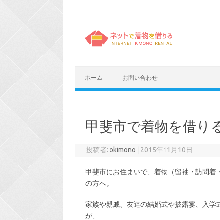
コ
ン
テ
ン
ツ
へ
ス
キ
ッ
プ
ホーム
お問い合わせ
甲斐市で着物を借り
投稿者:
okimono
|
2015年11月10日
甲斐市にお住まいで、着物（留袖・訪問着
の方へ。
家族や親戚、友達の結婚式や披露宴、入学
が、