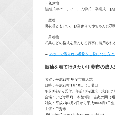
・色無地
結婚式やパーティー、入学式・卒業式・お
・産着
掛衣裳ともいい、お宮参りで赤ちゃんに羽
・男着物
式典などの格式を重んじる行事に着用され
→
ネットで借りれる着物をご覧になる方は
振袖を着て行きたい甲斐市の成人
名称：平成28年 甲斐市成人式
日時：平成28年1月10日（日曜日）
午前9時から受付、午前10時開式（式典は
会場：アピオ甲府 本館1階 吉兆の間（昭和
対象：平成7年4月2日から平成8年4月1日
主催：甲斐市
URL:http://www.city.kai.yamanashi.jp/