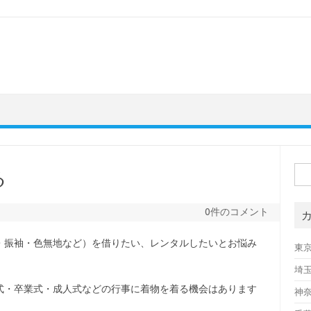
検
る
索:
0件のコメント
・振袖・色無地など）を借りたい、レンタルしたいとお悩み
東
埼
式・卒業式・成人式などの行事に着物を着る機会はあります
神