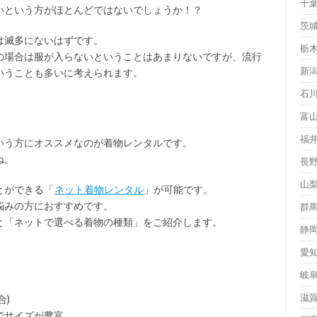
千
いという方がほとんどではないでしょうか！？
茨
は滅多にないはずです。
栃
の場合は服が入らないということはあまりないですが、流行
新
いうことも多いに考えられます。
石
富
福
いう方にオススメなのが着物レンタルです。
ね。
長
山
とができる「
ネット着物レンタル
」が可能です。
悩みの方におすすめです。
群
と「ネットで選べる着物の種類」をご紹介します。
静
愛
岐
滋
合)
でサイズが豊富