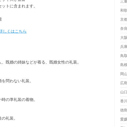
三
セット
に含まれます。
和
能
京
奈
詳しくはこちら
大
兵
鳥
人、既婚の姉妹などが着る、既婚女性の礼装。
島
岡
婚を問わない礼装。
広
山
い時の準礼装の着物。
香
徳
性の礼装。
愛