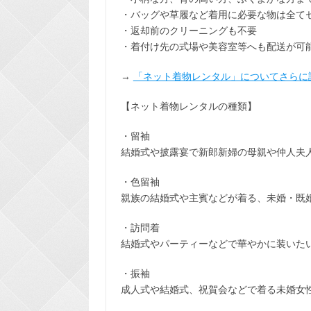
・バッグや草履など着用に
必要な物は全て
・返却前の
クリーニングも不要
・着付け先の式場や美容室等へも配送が可
→
「ネット着物レンタル」についてさらに
【ネット着物レンタルの種類】
・留袖
結婚式や披露宴で新郎新婦の母親や仲人夫
・色留袖
親族の結婚式や主賓などが着る、未婚・既
・訪問着
結婚式やパーティーなどで華やかに装いた
・振袖
成人式や結婚式、祝賀会などで着る未婚女