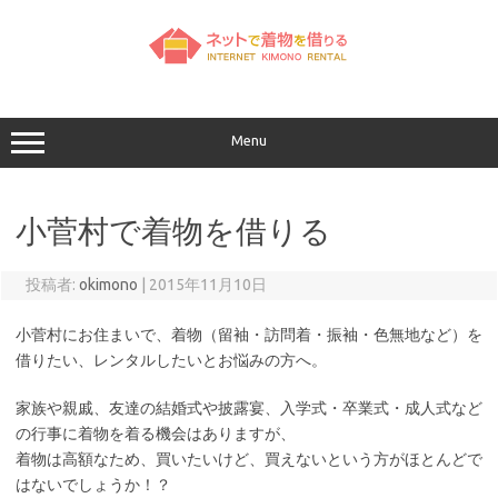
コ
ン
テ
ン
ツ
へ
ス
キ
ッ
Menu
プ
小菅村で着物を借りる
投稿者:
okimono
|
2015年11月10日
小菅村にお住まいで、着物（留袖・訪問着・振袖・色無地など）を
借りたい、レンタルしたいとお悩みの方へ。
家族や親戚、友達の結婚式や披露宴、入学式・卒業式・成人式など
の行事に着物を着る機会はありますが、
着物は高額なため、買いたいけど、買えないという方がほとんどで
はないでしょうか！？