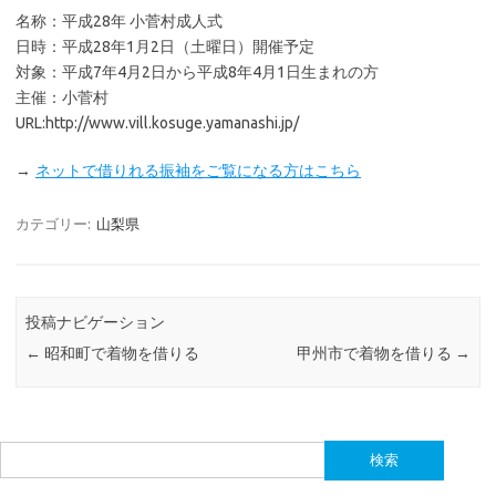
名称：平成28年 小菅村成人式
日時：平成28年1月2日（土曜日）開催予定
対象：平成7年4月2日から平成8年4月1日生まれの方
主催：小菅村
URL:http://www.vill.kosuge.yamanashi.jp/
→
ネットで借りれる振袖をご覧になる方はこちら
カテゴリー:
山梨県
投稿ナビゲーション
←
昭和町で着物を借りる
甲州市で着物を借りる
→
検
索: