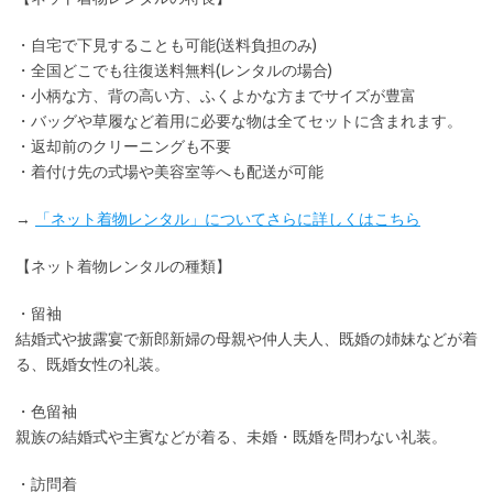
・
自宅で下見
することも可能(送料負担のみ)
・全国どこでも
往復送料無料
(レンタルの場合)
・小柄な方、背の高い方、ふくよかな方までサイズが豊富
・バッグや草履など着用に
必要な物は全てセット
に含まれます。
・返却前の
クリーニングも不要
・着付け先の式場や美容室等へも配送が可能
→
「ネット着物レンタル」についてさらに詳しくはこちら
【ネット着物レンタルの種類】
・留袖
結婚式や披露宴で新郎新婦の母親や仲人夫人、既婚の姉妹などが着
る、既婚女性の礼装。
・色留袖
親族の結婚式や主賓などが着る、未婚・既婚を問わない礼装。
・訪問着